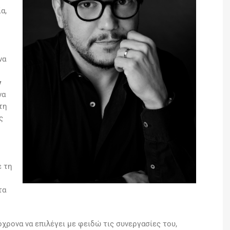
α,
να
ν
να
τη
ς
ε τη
τα
ρονα να επιλέγει με φειδώ τις συνεργασίες του,