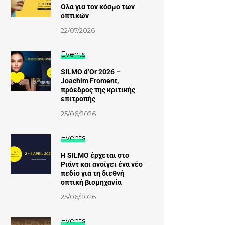
Όλα για τον κόσμο των
οπτικών
22/07/2026
Events
SILMO d’Or 2026 –
Joachim Froment,
πρόεδρος της κριτικής
επιτροπής
25/06/2026
Events
Η SILMO έρχεται στο
Ριάντ και ανοίγει ένα νέο
πεδίο για τη διεθνή
οπτική βιομηχανία
25/06/2026
Events