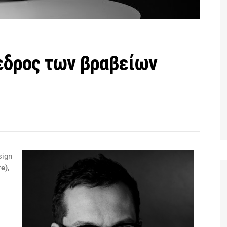
ρόεδρος των βραβείων
sign
e),