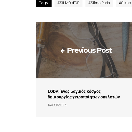
Tags:
#
SILMO d’OR
#
Silmo Paris
#
Silmo 
Previous Post
LODA: Ένας μαγικός κόσμος
δημιουργίας χειροποίητων σκελετών
14/09/2023