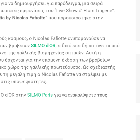
για να δημιουργήσει, για παράδειγμα, μια σειρά
ωσιακές εμφανίσεις του “Live Show d’ Etam Lingerie”.
ia by Nicolas Fafiotte”
που παρουσιάστηκε στην
ύς κόσμους, ο Nicolas Fafiotte ανυπομονούσε να
 των βραβείων
SILMO d’OR
, ειδικά επειδή κατάγεται από
ίκνο της γαλλικής βιομηχανίας οπτικών. Αυτή η
που έρχονται για την επόμενη έκδοση των βραβείων
αδικό χώρο της γαλλικής πρωτεύουσας. Ως σχεδιαστής
 τη μεγάλη τιμή ο Nicolas Fafiotte να στρέψει με
υ στις υποψηφιότητες.
MO d’OR στην
SILMO Paris
για να ανακαλύψετε
τους