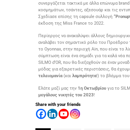
συνεργάζεται τακτικά με άλλα επώνυμα brand 
κοσμημάτων, τσάντες, αξεσουάρ και τις εντυπ
Σχεδίασε επίσης τη capsule συλλογή
“Pronupt
έκδοση της Miss France το 2022.
Περίεργος να ανακαλύψει άλλους δημιουργικο
αναλάβει τον σημαντικό ρόλο του Προέδρου
το Oyonnax, στην περιοχή Ain, που είναι το λ
σύμπτωση είναι ένα σημάδι για τα καλά νέα 
SILMO d’OR, που θα διεξαχθούν σε έναν μον
μόδας για εξαιρετικές περιστάσεις, θα έχουμε
τελειομανία
(και
λαμπρότητα
!) το βλέμμα το
Ελάτε μαζί μας την
1η Οκτωβρίου
για το SIL
μεγάλους νικητές του 2023
!
Share with your friends