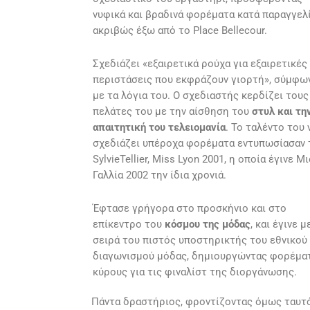
νυφικά και βραδινά φορέματα κατά παραγγελί
ακριβώς έξω από το Place Bellecour.
Σχεδιάζει «εξαιρετικά ρούχα για εξαιρετικές
περιστάσεις που εκφράζουν γιορτή», σύμφω
με τα λόγια του. Ο σχεδιαστής κερδίζει τους
πελάτες του με την αίσθηση του
στυλ και τη
απαιτητική του τελειομανία
. Το ταλέντο του 
σχεδιάζει υπέροχα φορέματα εντυπωσίασαν 
SylvieTellier, Miss Lyon 2001, η οποία έγινε Μι
Γαλλία 2002 την ίδια χρονιά.
Έφτασε γρήγορα στο προσκήνιο και στο
επίκεντρο
του
κόσμου της μόδας
, και έγινε μ
σειρά του πιστός υποστηρικτής του εθνικού
διαγωνισμού μόδας, δημιουργώντας φορέμα
κύρους για τις φιναλίστ της διοργάνωσης.
Πάντα δραστήριος, φροντίζοντας όμως ταυτόχ