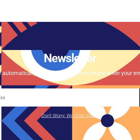
Newsletter
e automatically our magazine online please enter your em
Don't Worry. We Don't Spam.