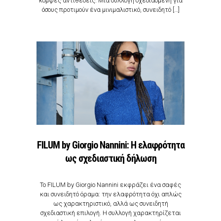
κομψές αντιθέσεις. Μια συλλογή σχεδιασμένη για
όσους προτιμούν ένα μινιμαλιστικό, συνειδητό […]
FILUM by Giorgio Nannini: Η ελαφρότητα
ως σχεδιαστική δήλωση
Το FILUM by Giorgio Nannini εκφράζει ένα σαφές
και συνειδητό όραμα: την ελαφρότητα όχι απλώς
ως χαρακτηριστικό, αλλά ως συνειδητή
σχεδιαστική επιλογή. Η συλλογή χαρακτηρίζεται