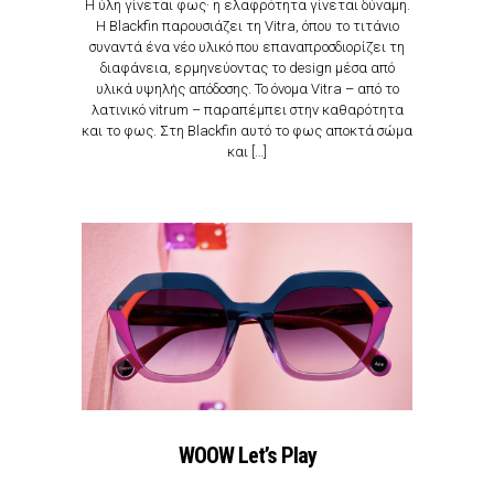
Η ύλη γίνεται φως· η ελαφρότητα γίνεται δύναμη.
Η Blackfin παρουσιάζει τη Vitra, όπου το τιτάνιο
συναντά ένα νέο υλικό που επαναπροσδιορίζει τη
διαφάνεια, ερμηνεύοντας το design μέσα από
υλικά υψηλής απόδοσης. Το όνομα Vitra – από το
λατινικό vitrum – παραπέμπει στην καθαρότητα
και το φως. Στη Blackfin αυτό το φως αποκτά σώμα
και […]
WOOW Let’s Play