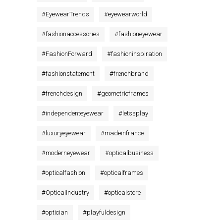
#
EyewearTrends
#
eyewearworld
#
fashionaccessories
#
fashioneyewear
#
FashionForward
#
fashioninspiration
#
fashionstatement
#
frenchbrand
#
frenchdesign
#
geometricframes
#
independenteyewear
#
letssplay
#
luxuryeyewear
#
madeinfrance
#
moderneyewear
#
opticalbusiness
#
opticalfashion
#
opticalframes
#
OpticalIndustry
#
opticalstore
#
optician
#
playfuldesign