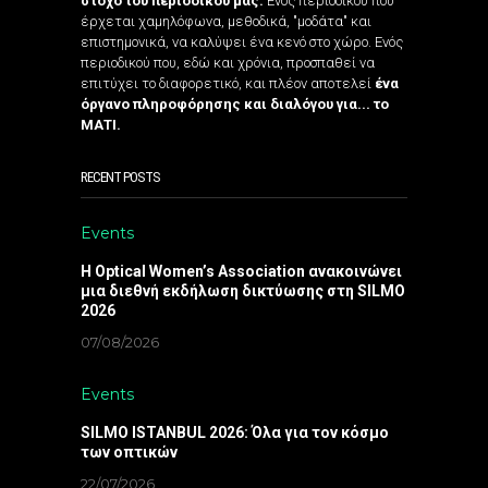
στόχο του περιοδικού μας.
Ενός περιοδικού που
έρχεται χαμηλόφωνα, μεθοδικά, "μοδάτα" και
επιστημονικά, να καλύψει ένα κενό στο χώρο. Ενός
περιοδικού που, εδώ και χρόνια, προσπαθεί να
επιτύχει το διαφορετικό, και πλέον αποτελεί
ένα
όργανο πληροφόρησης και διαλόγου για... το
ΜΑΤΙ.
RECENT POSTS
Events
Η Optical Women’s Association ανακοινώνει
μια διεθνή εκδήλωση δικτύωσης στη SILMO
2026
07/08/2026
Events
SILMO ISTANBUL 2026: Όλα για τον κόσμο
των οπτικών
22/07/2026