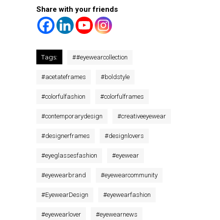
Share with your friends
Tags:
#
#eyewearcollection
#
acetateframes
#
boldstyle
#
colorfulfashion
#
colorfulframes
#
contemporarydesign
#
creativeeyewear
#
designerframes
#
designlovers
#
eyeglassesfashion
#
eyewear
#
eyewearbrand
#
eyewearcommunity
#
EyewearDesign
#
eyewearfashion
#
eyewearlover
#
eyewearnews