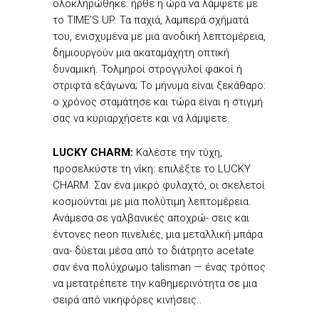
ολοκληρώθηκε: ήρθε η ώρα να λάμψετε με
το TIME’S UP. Τα παχιά, λαμπερά σχήματά
του, ενισχυμένα με μια ανοδική λεπτομέρεια,
δημιουργούν μια ακαταμάχητη οπτική
δυναμική. Τολμηροί στρογγυλοί φακοί ή
στριφτά εξάγωνα; Το μήνυμα είναι ξεκάθαρο:
ο χρόνος σταμάτησε και τώρα είναι η στιγμή
σας να κυριαρχήσετε και να λάμψετε.
LUCKY CHARM:
Καλέστε την τύχη,
προσελκύστε τη νίκη: επιλέξτε το LUCKY
CHARM. Σαν ένα μικρό φυλαχτό, οι σκελετοί
κοσμούνται με μια πολύτιμη λεπτομέρεια.
Ανάμεσα σε γαλβανικές αποχρώ- σεις και
έντονες neon πινελιές, μια μεταλλική μπάρα
ανα- δύεται μέσα από το διάτρητο acetate
σαν ένα πολύχρωμο talisman — ένας τρόπος
να μετατρέπετε την καθημερινότητα σε μια
σειρά από νικηφόρες κινήσεις..