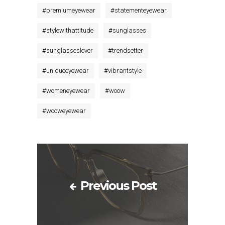
#
premiumeyewear
#
statementeyewear
#
stylewithattitude
#
sunglasses
#
sunglasseslover
#
trendsetter
#
uniqueeyewear
#
vibrantstyle
#
womeneyewear
#
woow
#
wooweyewear
Previous Post