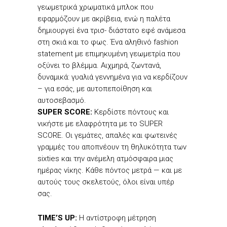
γεωμετρικά χρωματικά μπλοκ που
εφαρμόζουν με ακρίβεια, ενώ η παλέτα
δημιουργεί ένα τρισ- διάστατο εφέ ανάμεσα
στη σκιά και το φως. Ένα αληθινό fashion
statement με επιμηκυμένη γεωμετρία που
οξύνει το βλέμμα. Αιχμηρά, ζωντανά,
δυναμικά: γυαλιά γεννημένα για να κερδίζουν
– για εσάς, με αυτοπεποίθηση και
αυτοσεβασμό.
SUPER SCORE:
Κερδίστε πόντους και
νικήστε με ελαφρότητα με το SUPER
SCORE. Οι γεμάτες, απαλές και φωτεινές
γραμμές του αποπνέουν τη θηλυκότητα των
sixties και την ανέμελη ατμόσφαιρα μιας
ημέρας νίκης. Κάθε πόντος μετρά — και με
αυτούς τους σκελετούς, όλοι είναι υπέρ
σας.
TIME’S UP:
Η αντίστροφη μέτρηση