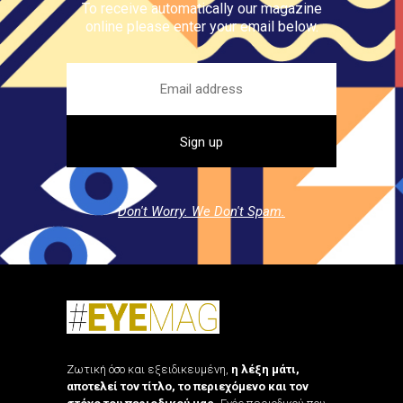
To receive automatically our magazine
online please enter your email below.
Don't Worry. We Don't Spam.
Ζωτική όσο και εξειδικευμένη,
η λέξη μάτι,
αποτελεί τον τίτλο, το περιεχόμενο και τον