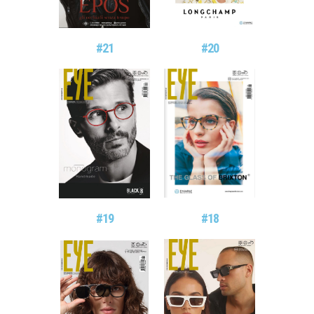
#21
#20
#19
#18