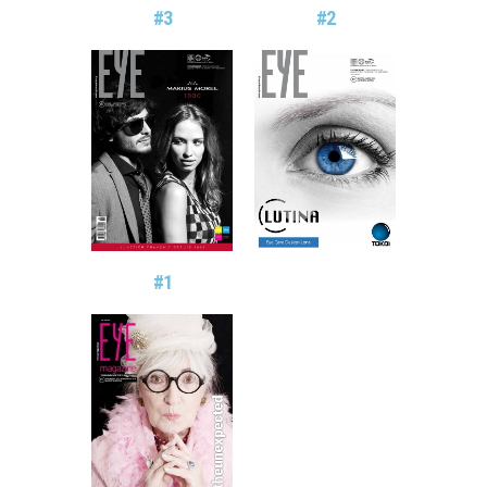
#3
#2
#1