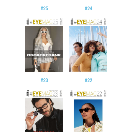
#25
#24
#23
#22