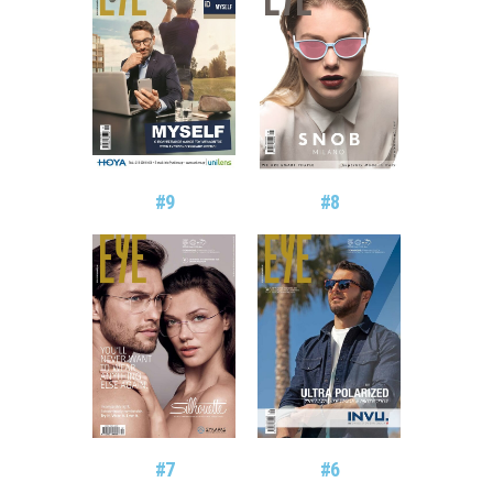
#9
#8
#7
#6