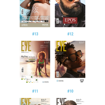
#13
#12
#11
#10