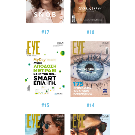
#17
#16
#15
#14