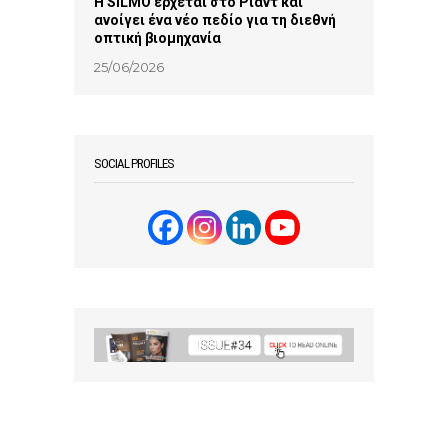
Η SILMO έρχεται στο Ριάντ και
ανοίγει ένα νέο πεδίο για τη διεθνή
οπτική βιομηχανία
25/06/2026
SOCIAL PROFILES