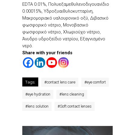
EDTA 0.01%, Πολυεξαμεθυλενοδιγουανίδιο
0.00015%, Υδροξυαιθυλοκυτταρίνη,
Μακρομοριακό υαλουρονικό οξύ, Διβασικό
φωσφορικό νάτριο, Μονοβασικό
φωσφορικό νάτριο, Χλωριούχο νάτριο,
Άνυδρο υδροξείδιο νατρίου, Εξαγνισμένο
νερό.
Share with your friends
Tags:
#
contact lens care
#
eye comfort
#
eye hydration
#
lens cleaning
#
lens solution
#
Soft contact lenses