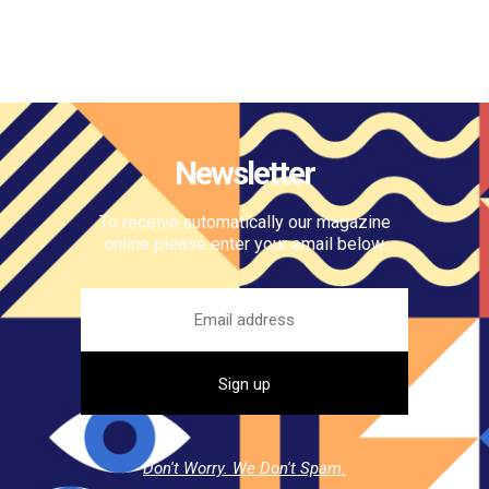
Newsletter
To receive automatically our magazine
online please enter your email below.
Don't Worry. We Don't Spam.