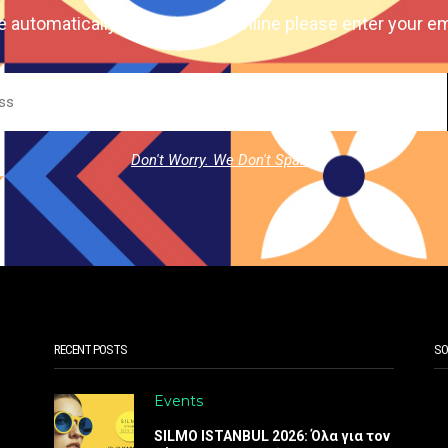
e automatically our magazine online please enter your em
Don't Worry. We Don't Spam.
RECENT POSTS
SO
Events
SILMO ISTANBUL 2026: Όλα για τον