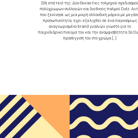
20ή επέτειό της. Δύο δεκαετίες τολμηρού σχεδιασμού
πολύχρωμων συλλογών και διεθνούς παλμού Dutz. Αυτ
που ξεκίνησε ως μια μικρή ολλανδική μάρκα με μεγάλ
προσωπικότητα, έχει εξελιχθεί σε ένα παγκοσμίως
αναγνωρισμένο brand γυαλιών γνωστό για το
παιχνιδιάρικο πνεύμα του και την αναμφισβήτητα So D
προσέγγισή του στο χρώμα […]