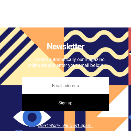
Newsletter
To receive automatically our magazine
online please enter your email below.
Don't Worry. We Don't Spam.