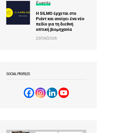
Events
Η SILMO έρχεται στο
Ριάντ και ανοίγει ένα νέο
πεδίο για τη διεθνή
οπτική βιομηχανία
25/06/2026
SOCIAL PROFILES