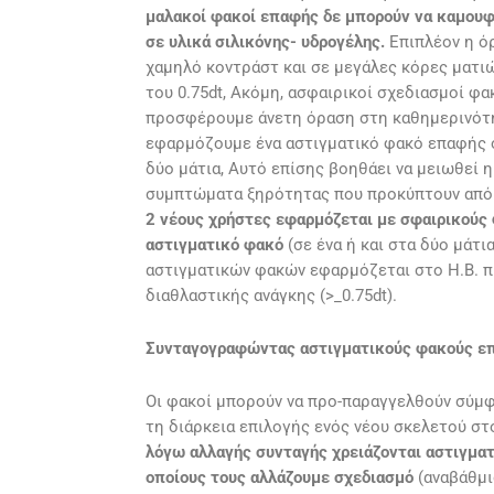
μαλακοί φακοί επαφής δε μπορούν να καμουφ
σε υλικά σιλικόνης- υδρογέλης.
Επιπλέον η όρ
χαμηλό κοντράστ και σε μεγάλες κόρες ματιώ
του 0.75dt, Ακόμη, ασφαιρικοί σχεδιασμοί φ
προσφέρουμε άνετη όραση στη καθημερινότητ
εφαρμόζουμε ένα αστιγματικό φακό επαφής ότ
δύο μάτια, Αυτό επίσης βοηθάει να μειωθεί η
συμπτώματα ξηρότητας που προκύπτουν από
2 νέους χρήστες εφαρμόζεται με σφαιρικούς
αστιγματικό φακό
(σε ένα ή και στα δύο μάτ
αστιγματικών φακών εφαρμόζεται στο Η.Β. π
διαθλαστικής ανάγκης (>_0.75dt).
Συνταγογραφώντας αστιγματικούς φακούς ε
Οι φακοί μπορούν να προ-παραγγελθούν σύμ
τη διάρκεια επιλογής ενός νέου σκελετού σ
λόγω αλλαγής συνταγής χρειάζονται αστιγμα
οποίους τους αλλάζουμε σχεδιασμό
(αναβάθμι