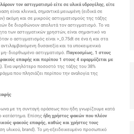
λάρουν τον αστιγματισμό είτε σε υλικά υδρογέλης
,
είτε
αση είναι κλινικά, σημαντικά μειωμένη (ειδικά σε
ν) ακόμη και σε μικρούς αστιγματισμούς της τάξης
ακών δε διορθώνουν απολυτά τον αστιγματισμό. Το να
α των αστιγματικών χρηστών, είναι σημαντικό να
αν ο αστιγματισμός είναι >_0.75dt σε ένα ή και στα
 αντιλαμβανόμενη δυσανεξία και τα υποκειμενικά
 μη- διορθωμένο αστιγματισμό.
Παγκοσμίως, 1 στους
 φακούς επαφής και περίπου 1 στους 4 εφαρμόζεται με
ια). Ένα υψηλότερο ποσοστό της τάξης του 38%
ράγμα που πλησιάζει περίπου την αναλογία της
παφής
φωνα με τη συνταγή οράσεως που ήδη γνωρίζουμε κατά
το κατάστημα. Επίσης
ήδη χρήστες φακών που πλέον
τικούς φακούς επαφής, καθώς και χρήστες τους
ση υλικού, brand). To μη-εξειδεικευμένο προσωπικό