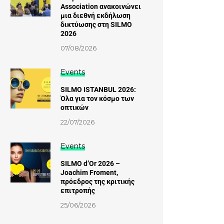
Association ανακοινώνει
μια διεθνή εκδήλωση
δικτύωσης στη SILMO
2026
07/08/2026
Events
SILMO ISTANBUL 2026:
Όλα για τον κόσμο των
οπτικών
22/07/2026
Events
SILMO d’Or 2026 –
Joachim Froment,
πρόεδρος της κριτικής
επιτροπής
25/06/2026