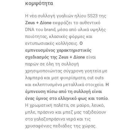
κομψότητα
Η νέα συλλογή γυαλιών ηλίου SS23 της
Zeus + Δione
εκφράζει το αυθεντικό
DNA του brand, μέσα από υλικά υψηλής
ποιότητας, κλασικές φόρμες και
εντυπωσιακές κολλήσεις.
Ο
εμπνευσμένος χαρακτηριστικός
σχεδιασμός της Zeus + Δione
είναι
παρών σε όλη τη συλλογή
χρησιμοποιώντας σύγχρονη γοητεία με
λαμπερά και ματ φινιρίσματα, cut outs
και εκλεπτυσμένα μεταλλικά στοιχεία.
Η
έμπνευση πίσω από τη συλλογή είναι
ένας ύμνος στο ελληνικό φως και τοπίο
.
Η χρωματική παλέτα, σε μαύρο, λευκό,
μπλε, πράσινο και μπεζ μας ταξιδεύουν
στα γαλαζοπράσινα νερά και τις
χρυσαφένιες πεδιάδες της χώρας.