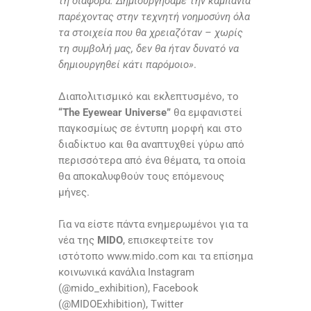
τη διαφορά. Δημιουργήσαμε την καμπάνια
παρέχοντας στην τεχνητή νοημοσύνη όλα
τα στοιχεία που θα χρειαζόταν – χωρίς
τη συμβολή μας, δεν θα ήταν δυνατό να
δημιουργηθεί κάτι παρόμοιο»
.
Διαπολιτισμικό και εκλεπτυσμένο, το
“The Eyewear Universe”
θα εμφανιστεί
παγκοσμίως σε έντυπη μορφή και στο
διαδίκτυο και θα αναπτυχθεί γύρω από
περισσότερα από ένα θέματα, τα οποία
θα αποκαλυφθούν τους επόμενους
μήνες.
Για να είστε πάντα ενημερωμένοι για τα
νέα της
MIDO
, επισκεφτείτε τον
ιστότοπο www.mido.com και τα επίσημα
κοινωνικά κανάλια Instagram
(@mido_exhibition), Facebook
(@MIDOExhibition), Twitter