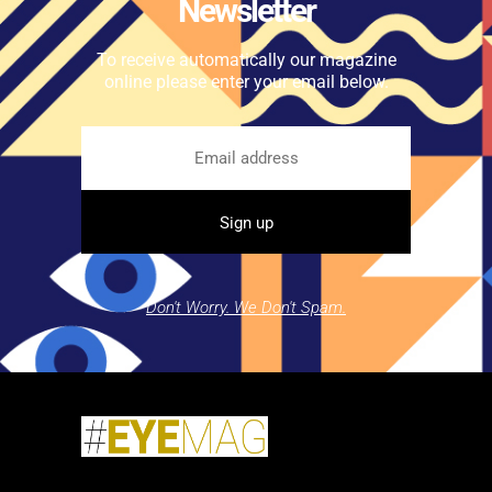
Newsletter
To receive automatically our magazine
online please enter your email below.
Don't Worry. We Don't Spam.