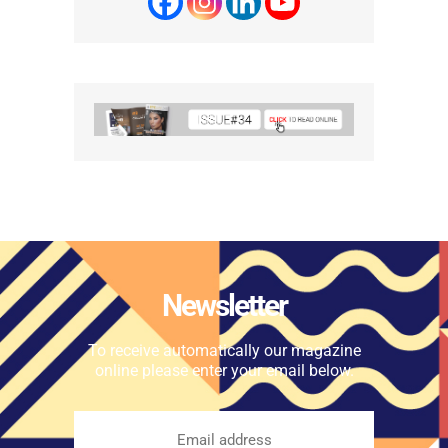
Newsletter
To receive automatically our magazine
online please enter your email below.