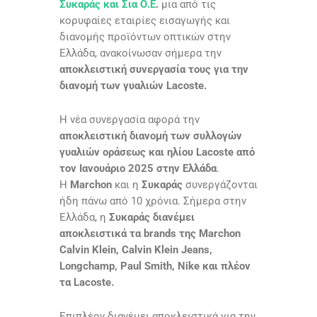
Συκαράς και Σια Ο.Ε
.
μια από τις
κορυφαίες εταιρίες εισαγωγής και
διανομής προϊόντων οπτικών στην
Ελλάδα, ανακοίνωσαν σήμερα την
αποκλειστική συνεργασία τους για την
διανομή των γυαλιών Lacoste.
Η νέα συνεργασία αφορά την
αποκλειστική διανομή των συλλογών
γυαλιών οράσεως και ηλίου Lacoste από
τον Ιανουάριο 2025 στην Ελλάδα
.
Η
Marchon
και η
Συκαράς
συνεργάζονται
ήδη πάνω από 10 χρόνια. Σήμερα στην
Ελλάδα, η
Συκαράς διανέμει
αποκλειστικά τα brands της Marchon
Calvin Klein, Calvin Klein Jeans,
Longchamp, Paul Smith, Nike και πλέον
τα Lacoste.
Επιπλέον διανέμει αποκλειστικά για την