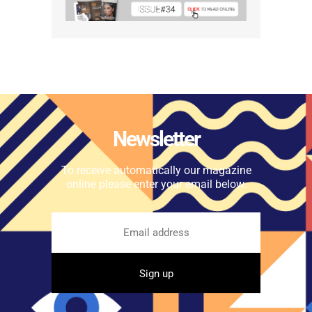
Newsletter
To receive automatically our magazine
online please enter your email below.