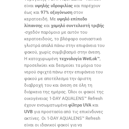
είναι
υψηλής υδροφιλίας
και παρέχουν
έως και
97% οξυγόνωση
στον
κερατοειδή. Με
υψηλό επίπεδο
λίπανσης
και
χαμηλό συντελεστή τριβής
-σχεδόν παρόμοιο με αυτόν του
κερατοειδούς, το βλέφαρο ουσιαστικά
γλιστρά απαλά πάνω στην επιφάνεια του
φακού, χωρίς συμβιβασμό στην άνεση.
Η κατοχυρωμένη
τεχνολογία WetLok™
,
προσελκύει και δεσμεύει τα μόρια του
νερού σφιχτά πάνω στην επιφάνεια του
φακού με αποτέλεσμα την άριστη
διαβροχή του και άνεση σε όλη τη
διάρκεια της ημέρας. Όλοι οι φακοί της
οικογένειας 1-DAY AQUALENS™ Refresh
έχουν ενσωματωμένα
φίλτρα UVA
και
UVB
για προστασία από τις επικίνδυνες
ακτίνες. Οι 1-DAY AQUALENS™ Refresh
είναι οι ιδανικοί φακοί για να