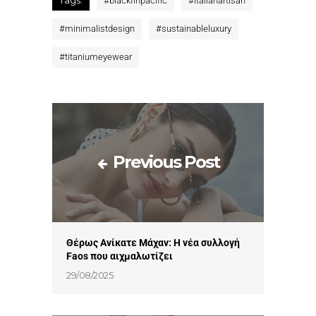
Tags:
#
blackfinpacific
#
italianartisan
#
minimalistdesign
#
sustainableluxury
#
titaniumeyewear
Previous Post
Θέρως Ανίκατε Μάχαν: Η νέα συλλογή
Faos που αιχμαλωτίζει
29/08/2025