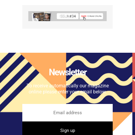
Newsletter
To receive automatically our magazine
online please enter your email below.