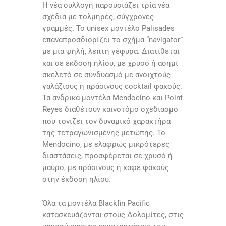
Η νέα συλλογή παρουσιάζει τρία νέα
σχέδια με τολμηρές, σύγχρονες
γραμμές. Το unisex μοντέλο Palisades
επαναπροσδιορίζει το σχήμα “navigator”
με μια ψηλή, λεπτή γέφυρα. Διατίθεται
και σε έκδοση ηλίου, με χρυσό ή ασημί
σκελετό σε συνδυασμό με ανοιχτούς
γαλάζιους ή πράσινους cocktail φακούς.
Τα ανδρικά μοντέλα Mendocino και Point
Reyes διαθέτουν καινοτόμο σχεδιασμό
που τονίζει τον δυναμικό χαρακτήρα
της τετραγωνισμένης μετώπης. Το
Mendocino, με ελαφρώς μικρότερες
διαστάσεις, προσφέρεται σε χρυσό ή
μαύρο, με πράσινους ή καφέ φακούς
στην έκδοση ηλίου.
Όλα τα μοντέλα Blackfin Pacific
κατασκευάζονται στους Δολομίτες, στις