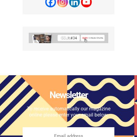
Newsletter
To receive automatically our magazine
online please enter your email below.