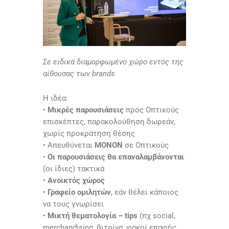
Σε ειδικά διαμορφωμένο χώρο εντός της
αίθουσας των brands
H ιδέα:
•
Μικρές παρουσιάσεις
προς Οπτικούς
επισκέπτες, παρακολούθηση δωρεάν,
χωρίς προκράτηση θέσης
• Απευθύνεται
ΜΟΝΟΝ
σε Οπτικούς
•
Οι παρουσιάσεις θα επαναλαμβάνονται
(οι ίδιες) τακτικά
•
Ανοικτός χώρος
•
Γραφείο ομιλητών
, εάν θέλει κάποιος
να τους γνωρίσει
•
Μικτή θεματολογία – tips
(πχ social,
merchandising, βιτρίνα, φακοί επαφής,