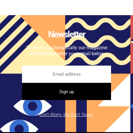
Newsletter
To receive automatically our magazine
online please enter your email below.
Don't Worry. We Don't Spam.