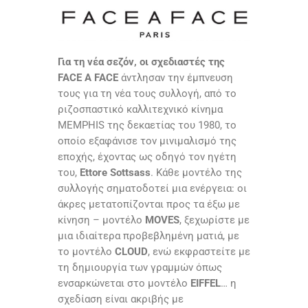
Για τη νέα σεζόν, οι σχεδιαστές της
FACE A FACE
άντλησαν την έμπνευση
τους για τη νέα τους συλλογή, από το
ριζοσπαστικό καλλιτεχνικό κίνημα
MEMPHIS
της δεκαετίας του 1980, το
οποίο εξαφάνισε τον μινιμαλισμό της
εποχής, έχοντας ως οδηγό τον ηγέτη
του,
Ettore Sottsass
. Κάθε μοντέλο της
συλλογής σηματοδοτεί μια ενέργεια: οι
άκρες μετατοπίζονται προς τα έξω με
κίνηση – μοντέλο
MOVES
, ξεχωρίστε με
μια ιδιαίτερα προβεβλημένη ματιά, με
το μοντέλο
CLOUD
, ενώ εκφραστείτε με
τη δημιουργία των γραμμών όπως
ενσαρκώνεται στο μοντέλο
EIFFEL
… η
σχεδίαση είναι ακριβής με