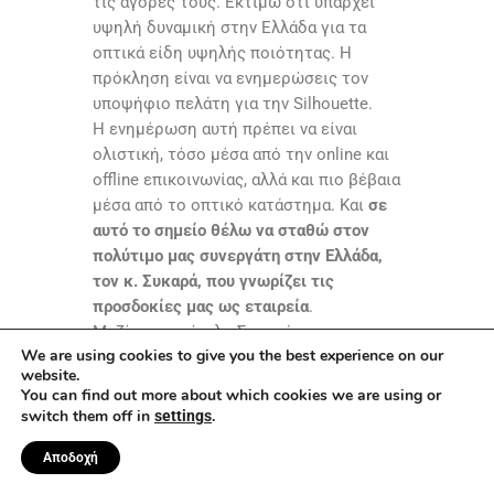
τις αγορές τους. Εκτιμώ ότι υπάρχει
υψηλή δυναμική στην Ελλάδα για τα
οπτικά είδη υψηλής ποιότητας. Η
πρόκληση είναι να ενημερώσεις τον
υποψήφιο πελάτη για την
Silhouette
.
Η ενημέρωση αυτή πρέπει να είναι
ολιστική, τόσο μέσα από την
online
και
offline
επικοινωνίας, αλλά και πιο βέβαια
μέσα από το οπτικό κατάστημα. Και
σε
αυτό το σημείο θέλω να σταθώ στον
πολύτιμο μας συνεργάτη στην Ελλάδα,
τον κ. Συκαρά, που γνωρίζει τις
προσδοκίες μας ως εταιρεία
.
Μαζί με τον όμιλο Συκαρά
We are using cookies to give you the best experience on our
κατορθώσαμε να διορθώσουμε την
website.
προβληματική κατάσταση που υπήρχε
You can find out more about which cookies we are using or
για εμάς στην αγορά της Ελλάδας πριν 7
switch them off in
.
settings
με 8 χρόνια και σήμερα να βρισκόμαστε
στο επίπεδο που επιθυμούμε.
Τα
Αποδοχή
αναπτυξιακά μας σχέδια περιλαμβάνουν