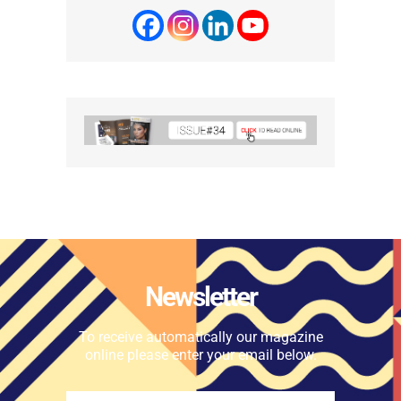
Newsletter
To receive automatically our magazine
online please enter your email below.