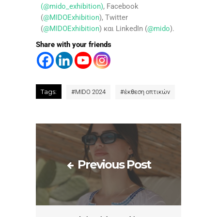
(@mido_exhibition)
, Facebook
(
@MIDOExhibition
), Twitter
(
@MIDOExhibition
) και LinkedIn (
@mido
).
Share with your friends
Tags:
#
MIDO 2024
#
έκθεση οπτικών
Previous Post