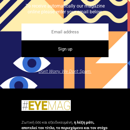
To receive automatically our magazine
online please enter your email below.
Don't Worry. We Don't Spam.
Ζωτική όσο και εξειδικευμένη,
η λέξη μάτι,
αποτελεί τον τίτλο, το περιεχόμενο και τον στόχο