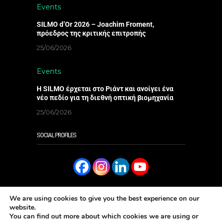
Events
SILMO d’Or 2026 – Joachim Froment,
πρόεδρος της κριτικής επιτροπής
25/06/2026
Events
Η SILMO έρχεται στο Ριάντ και ανοίγει ένα
νέο πεδίο για τη διεθνή οπτική βιομηχανία
25/06/2026
SOCIAL PROFILES
We are using cookies to give you the best experience on our
website.
You can find out more about which cookies we are using or
SUBSCRIBE
ΔΙΑΒΑΣΤΕ ΤΟ ONLINE