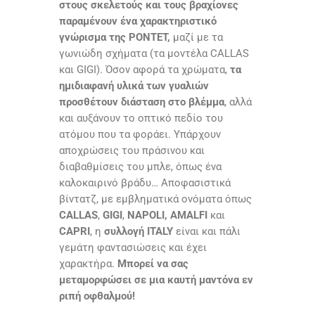
στους σκελετούς και τους βραχίονες
παραμένουν ένα χαρακτηριστικό
γνώρισμα της PONTET,
μαζί με τα
γωνιώδη σχήματα (τα μοντέλα CALLAS
και GIGI). Όσον αφορά τα χρώματα,
τα
ημιδιαφανή υλικά των γυαλιών
προσθέτουν διάσταση στο βλέμμα
, αλλά
και αυξάνουν το οπτικό πεδίο του
ατόμου που τα φοράει. Υπάρχουν
αποχρώσεις του πράσινου και
διαβαθμίσεις του μπλε, όπως ένα
καλοκαιρινό βράδυ… Αποφασιστικά
βίντατζ, με εμβληματικά ονόματα όπως
CALLAS
,
GIGI
,
NAPOLI,
AMALFI
και
CAPRI
, η
συλλογή ITALY
είναι και πάλι
γεμάτη φαντασιώσεις και έχει
χαρακτήρα.
Μπορεί να σας
μεταμορφώσει σε μια καυτή μαντόνα εν
ριπή οφθαλμού!