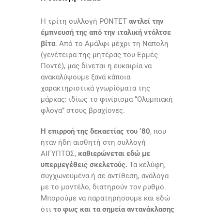
Η τρίτη συλλογή PONTET
αντλεί την
έμπνευσή της από την ιταλική ντόλτσε
βίτα
. Από το Αμάλφι μέχρι τη Νάπολη
(γενέτειρα της μητέρας του Ερμές
Ποντέ), μας δίνεται η ευκαιρία να
ανακαλύψουμε ξανά κάποια
χαρακτηριστικά γνωρίσματα της
μάρκας: ιδίως το φινίρισμα “Ολυμπιακή
φλόγα” στους βραχίονες.
Η επιρροή της δεκαετίας του ‘80
, που
ήταν ήδη αισθητή στη συλλογή
ΑΙΓΥΠΤΟΣ,
καθιερώνεται εδώ με
υπερμεγέθεις σκελετούς.
Τα κελύφη,
συγχωνευμένα ή σε αντίθεση, ανάλογα
με το μοντέλο, διατηρούν τον ρυθμό.
Μπορούμε να παρατηρήσουμε και εδώ
ότι
το φως και τα σημεία αντανάκλασης