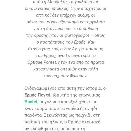
από τη Μασσαλία, τα γυαλιά είναι
οικογενειακή υπόθεση. Στην εποχή που οι
οπτικοί δεν υπήρχαν ακόμη, οι
μόνοι που είχαν εξοπλισμό και εργαλεία
για τη διάγνωση και τη διόρθωση
της όρασης ήταν οι φωτογράφοι – όπως
ο προπάππους του Ερμές. Και
όταν ο γιος του, ο Ζαν-Αντρέ, παππούς
του Ερμές, άνοιξε αργότερα το
Optique Pontet, ήταν ένα από τα πρώτα
καταστήματα οπτικών στην πόλη
των αρχαίων Φωκέων.
Ενδυναμωμένος από αυτή την ιστορία, ο
Ερμές Ποντέ,
ιδρυτής της επωνυμίας
Pontet
,
μεγάλωσε και εξελίχθηκε σε
έναν κόσμο όπου τα γυαλιά ήταν ήδη
παρόντα. Ξεκινώντας ως παιχνίδι στη
παιδική του ηλικία, ο Ερμές σταδιακά
αντιλήφθηκε ότι, πέρα από τη