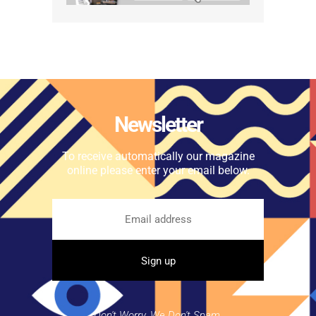
Newsletter
To receive automatically our magazine
online please enter your email below.
Don't Worry. We Don't Spam.