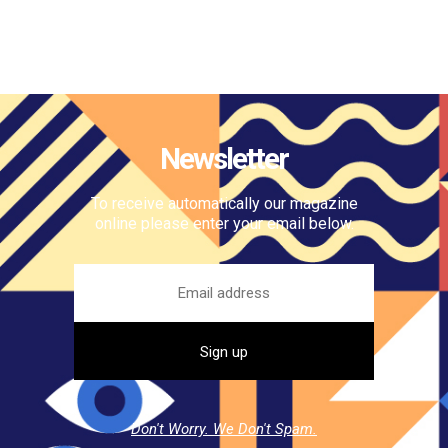
Newsletter
To receive automatically our magazine
online please enter your email below.
Don't Worry. We Don't Spam.