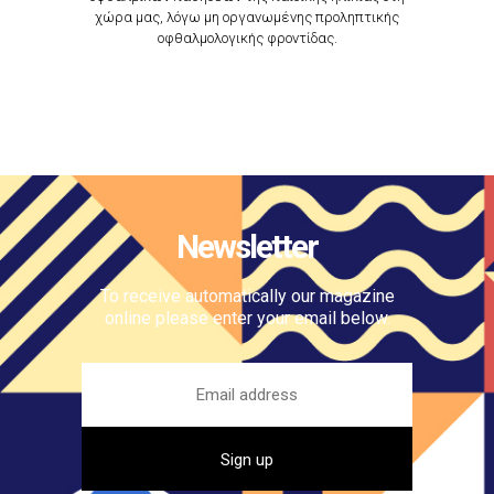
χώρα μας, λόγω μη οργανωμένης προληπτικής
οφθαλμολογικής φροντίδας.
Newsletter
To receive automatically our magazine
online please enter your email below.