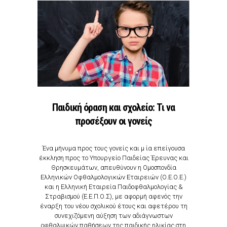
Παιδική όραση και σχολείο: Τι να
προσέξουν οι γονείς
Ένα μήνυμα προς τους γονείς και μ ία επείγουσα
έκκληση προς το Υπουργείο Παιδείας Έρευνας και
Θρησκευμάτων, απευθύνουν η Ομοσπονδία
Ελληνικών Οφθαλμολογικών Εταιρειών (Ο.Ε.Ο.Ε.)
και η Ελληνική Εταιρεία Παιδοφθαλμολογίας &
Στραβισμού (Ε.Ε.Π.Ο.Σ), με αφορμή αφενός την
έναρξη του νέου σχολικού έτους και αφετέρου τη
συνεχιζόμενη αύξηση των αδιάγνωστων
οφθαλμικών παθήσεων της παιδικής ηλικίας στη