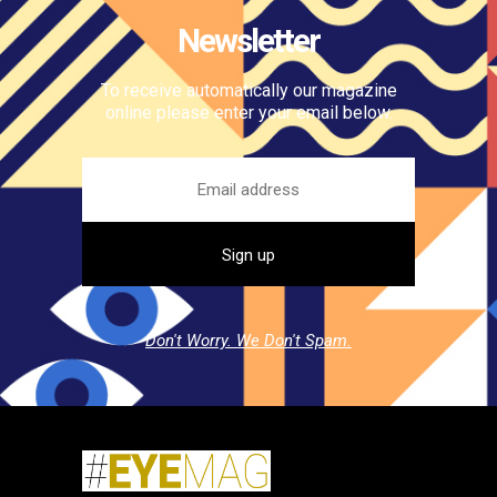
Newsletter
To receive automatically our magazine
online please enter your email below.
Don't Worry. We Don't Spam.