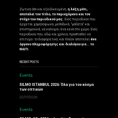
Ζωτική όσο και εξειδικευμένη,
η λέξη μάτι,
αποτελεί τον τίτλο, το περιεχόμενο και τον
στόχο του περιοδικού μας.
Ενός περιοδικού που
έρχεται χαμηλόφωνα, μεθοδικά, "μοδάτα" και
επιστημονικά, να καλύψει ένα κενό στο χώρο. Ενός
περιοδικού που, εδώ και χρόνια, προσπαθεί να
επιτύχει το διαφορετικό, και πλέον αποτελεί
ένα
όργανο πληροφόρησης και διαλόγου για... το
ΜΑΤΙ.
RECENT POSTS
Events
SILMO ISTANBUL 2026: Όλα για τον κόσμο
των οπτικών
22/07/2026
Events