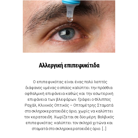
Αλλεργική επιπεφυκίτιδα
Ο επιπεφυκότας είναι ένας πολύ λεπτός
διάφανος υμένας ο οποίος καλύπτει την πρόσθια
οφθαλμική επιφάνεια καθώς και την εσωτερική
επιφάνεια των βλεφάρων. Γράφει ο Φίλιππος
Ραχάλ, Κλινικός Οπτικός – Οπτομέτρης Σταματά
στο σκληροκερατοειδές όριο, χωρίς να καλύπτει
τον κερατοειδή. Χωρίζεται σε δύο μέρη: Βολβικός
επιπεφυκότας: καλύπτει τον σκληρό χιτώνα και
σταματά στο σκληροκερατοειδές όριο. […]