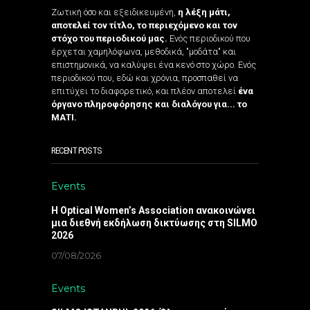
Ζωτική όσο και εξειδικευμένη,
η λέξη μάτι,
αποτελεί τον τίτλο, το περιεχόμενο και τον
στόχο του περιοδικού μας.
Ενός περιοδικού που
έρχεται χαμηλόφωνα, μεθοδικά, "μοδάτα" και
επιστημονικά, να καλύψει ένα κενό στο χώρο. Ενός
περιοδικού που, εδώ και χρόνια, προσπαθεί να
επιτύχει το διαφορετικό, και πλέον αποτελεί
ένα
όργανο πληροφόρησης και διαλόγου για... το
ΜΑΤΙ.
RECENT POSTS
Events
Η Optical Women’s Association ανακοινώνει
μια διεθνή εκδήλωση δικτύωσης στη SILMO
2026
07/08/2026
Events