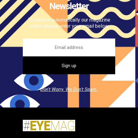
Newsletter
To receive automatically our magazine
online please enter your email below.
Don't Worry. We Don't Spam.