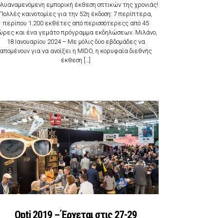
λυαναμενόμενη εμπορική έκθεση οπτικών της χρονιάς!
Πολλές καινοτομίες για την 52η έκδοση: 7 περίπτερα,
περίπου 1.200 εκθέτες από περισσότερεςς από 45
ώρες και ένα γεμάτο πρόγραμμα εκδηλώσεων. Μιλάνο,
18 Ιανουαρίου 2024 – Με μόλις δύο εβδομάδες να
απομένουν για να ανοίξει η MIDO, η κορυφαία διεθνής
έκθεση […]
Opti 2019 – Έρχεται στις 27-29