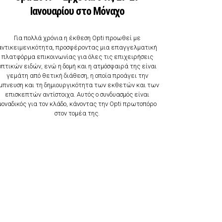
Ιανουαρίου στο Μόναχο
Για πολλά χρόνια η έκθεση Opti προωθεί με
αντικειμενικότητα, προσφέροντας μια επαγγελματική
πλατφόρμα επικοινωνίας για όλες τις επιχειρήσεις
οπτικών ειδών, ενώ η δομή και η ατμόσφαιρά της είναι
γεμάτη από θετική διάθεση, η οποία προάγει την
μπνευση και τη δημιουργικότητα των εκθετών και των
επισκεπτών αντίστοιχα. Αυτός ο συνδυασμός είναι
μοναδικός για τον κλάδο, κάνοντας την Οpti πρωτοπόρο
στον τομέα της.