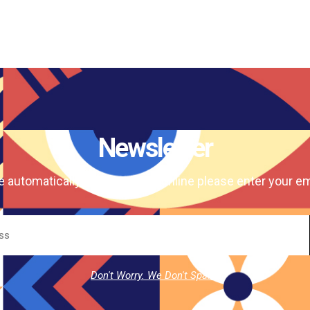
Newsletter
e automatically our magazine online please enter your em
Don't Worry. We Don't Spam.