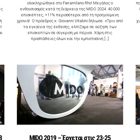
ολοκληρώθηκε στο Fieramilano Rho! Μεγάλος ο
πο
ες
ενθουσιασμός κατά τη διάρκεια της MIDO 2024. 40.000
επισκέπτες, +11% περισσότεροι από τη προηγούμενη
κή
χρονιά! Ο πρόεδρος κ. Giovanni Vitaloni δήλωσε: «Πριν από
χ
Η
τα εγκαίνια της έκθεσης, ελπίζαμε σε αύξηση των
αι
επισκεπτών σε σύγκριση με πέρυσι. Χάρη στις
προσπάθειες όλων και την εμπιστοσύνη […]
8
MIDO 2019 – Έρχεται στις 23-25