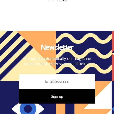
Newsletter
To receive automatically our magazine
online please enter your email below.