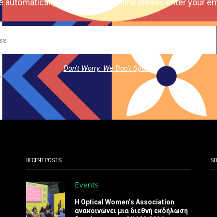
e automatically our magazine online please enter your em
Don't Worry. We Don't Spam.
RECENT POSTS
SO
Events
Η Optical Women’s Association
ανακοινώνει μια διεθνή εκδήλωση