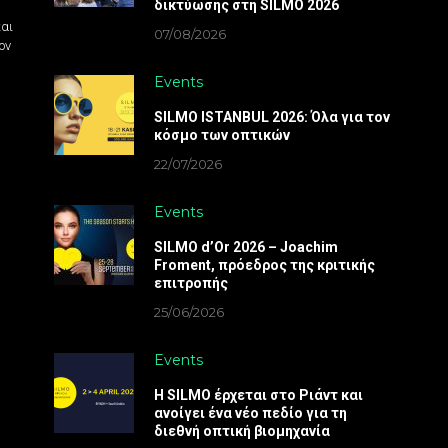
δικτύωσης στη SILMO 2026
και
07/08/2026
ον
Events
SILMO ISTANBUL 2026: Όλα για τον
κόσμο των οπτικών
22/07/2026
Events
SILMO d’Or 2026 – Joachim
Froment, πρόεδρος της κριτικής
επιτροπής
25/06/2026
Events
Η SILMO έρχεται στο Ριάντ και
ανοίγει ένα νέο πεδίο για τη
διεθνή οπτική βιομηχανία