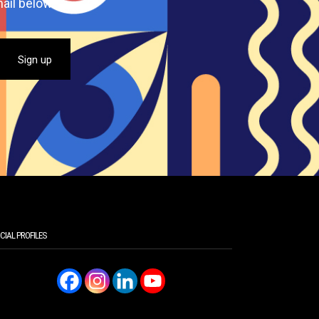
ail below.
CIAL PROFILES