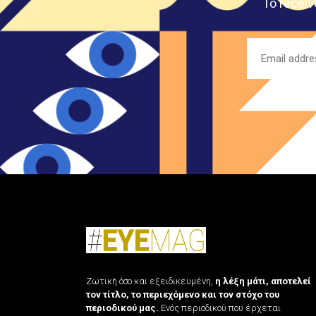
To receiv
Ζωτική όσο και εξειδικευμένη,
η λέξη μάτι, αποτελεί
τον τίτλο, το περιεχόμενο και τον στόχο του
περιοδικού μας.
Ενός περιοδικού που έρχεται