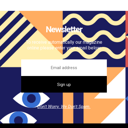
Newsletter
To receive automatically our magazine
online please enter your email below.
Don't Worry. We Don't Spam.