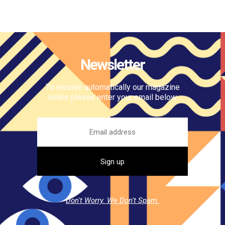
Newsletter
To receive automatically our magazine
online please enter your email below.
Don't Worry. We Don't Spam.