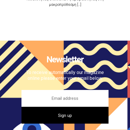
μακροπρόθεσμη […]
Newsletter
To receive automatically our magazine
online please enter your email below.