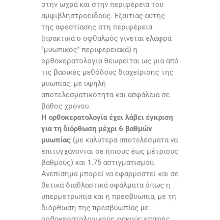
στην ωχρά και στην περιφέρεια του
αμφιβληστροειδούς. Εξαιτίας αυτής
της αφεστίασης στη περιφέρεια
(πρακτικά ο οφθαλμός γίνεται ελαφρά
‘’μυωπικός’’ περιφερειακά) η
ορθοκερατολογία θεωρείται ως μια από
τις βασικές μεθόδους διαχείρισης της
μυωπίας, με υψηλή
αποτελεσματικότητα και ασφάλεια σε
βάθος χρόνου.
Η ορθοκερατολογία έχει λάβει έγκριση
για τη διόρθωση μέχρι 6 βαθμών
μυωπίας
(με καλύτερα αποτελέσματα να
επιτυγχάνονται σε ήπιους έως μέτριους
βαθμούς) και 1.75 αστιγματισμού.
Ανεπίσημα μπορεί να εφαρμοστεί και σε
θετικά διαθλαστικά σφάλματα όπως η
υπερμετρωπία και η πρεσβυωπία, με τη
διόρθωση της πρεσβυωπίας με
ορθοκερατολογικούς φακούς επαφής