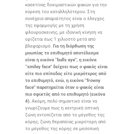
κασετίνας δοκιμαστικών φακών για την
εύρεση του καταλληλότερου. Στη
συνέχεια απαραίτητος είναι ο έλεγχος
της εφαρμογής με τη χρήση
φλουροσκεινης, με ιδανική κίνηση να
ορίζεται έως 1 χιλιοστό μετά από
βλεφαρισμό.
Για τη διόρθωση της
μυωπίας το επιθυμητό αποτέλεσμα
είναι η εικόνα ‘’bulls eye’’, η εικόνα
‘’smiley face’’ δείχνει πως ο φακός είναι
είτε πιο επίπεδος είτε μικρότερος από
το επιθυμητό, ενώ, η εικόνα ‘’frowny
face’’ παρατηρείται όταν ο φακός είναι
πιο σφικτός από το επιθυμητό (εικόνα
4).
Ακόμη, πολύ σημαντικό είναι να
γνωρίζουμε πως η κεντρική οπτική
ζώνη εντοπίζεται από το μέγεθος της
κόρης, ζώνη θεραπείας μικρότερη από
το μέγεθος της κόρης σε μεσοπική