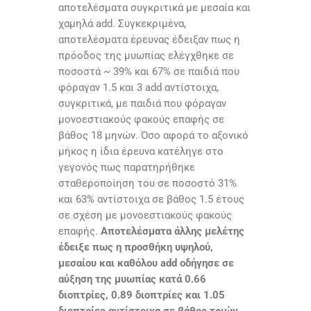
αποτελέσματα συγκριτικά με μεσαία και
χαμηλά add. Συγκεκριμένα,
αποτελέσματα έρευνας έδειξαν πως η
πρόοδος της μυωπίας ελέγχθηκε σε
ποσοστά ~ 39% και 67% σε παιδιά που
φόραγαν 1.5 και 3 add αντίστοιχα,
συγκριτικά, με παιδιά που φόραγαν
μονοεστιακούς φακούς επαφής σε
βάθος 18 μηνών. Όσο αφορά το αξονικό
μήκος η ίδια έρευνα κατέληγε στο
γεγονός πως παρατηρήθηκε
σταθεροποίηση του σε ποσοστό 31%
και 63% αντίστοιχα σε βάθος 1.5 έτους
σε σχέση με μονοεστιακούς φακούς
επαφής.
Αποτελέσματα άλλης μελέτης
έδειξε πως η προσθήκη υψηλού,
μεσαίου και καθόλου add οδήγησε σε
αύξηση της μυωπίας κατά 0.66
διοπτρίες, 0.89 διοπτρίες και 1.05
διοπτρίες αντίστοιχα σε βάθος τριών