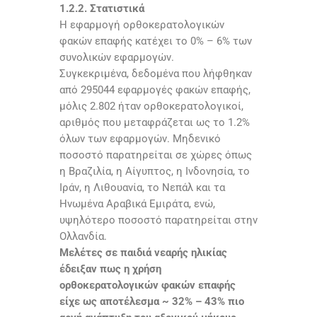
1.2.2. Στατιστικά
Η εφαρμογή ορθοκερατολογικών
φακών επαφής κατέχει το 0% – 6% των
συνολικών εφαρμογών.
Συγκεκριμένα, δεδομένα που λήφθηκαν
από 295044 εφαρμογές φακών επαφής,
μόλις 2.802 ήταν ορθοκερατολογικοί,
αριθμός που μεταφράζεται ως το 1.2%
όλων των εφαρμογών. Μηδενικό
ποσοστό παρατηρείται σε χώρες όπως
η Βραζιλία, η Αίγυπτος, η Ινδονησία, το
Ιράν, η Λιθουανία, το Νεπάλ και τα
Ηνωμένα Αραβικά Εμιράτα, ενώ,
υψηλότερο ποσοστό παρατηρείται στην
Ολλανδία.
Μελέτες σε παιδιά νεαρής ηλικίας
έδειξαν πως η χρήση
ορθοκερατολογικών φακών επαφής
είχε ως αποτέλεσμα ~ 32% – 43% πιο