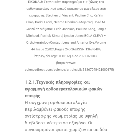
ΕΙΚΟΝΑ 3:
Στην εικόνα παρατηρούμε τις ζώνες του
ορθοκερατολογικού φακού επαφής σε μια εξαιρετική
εφαρμογή. Stephen J. Vincent, Pauline Cho, Ka Yin
Chan, Daddi Fadel, Neema Ghorbani-Mojarrad, José M.
González-Méijome, Leah Johnson, Pauline Kang, Langis
Michaud, Patrick Simard, Lyndon Jones,BCLA CLEAR –
Orthokeratology,Contact Lens and Anterior Eye,Volume
44, Issue 2,2021,Pages 240-269,ISSN 1367-0484,
https://doi.org/10.1016/j.clae.2021.02.003.
(https://www.
sciencedirect.com/science/article/pii/S1367048421000175)
1.2.1.Τεχνικές πληροφορίες και
εφαρμογή ορθοκερατολογικών φακών
επαφής
Η σύγχρονη ορθοκερατολογία
περιλαμβάνει φακούς επαφής
αντίστροφης γεωμετρίας με υψηλή
διαβιβαστικότητα σε οξυγόνο. Οι
συγκεκριμένοι φακοί χωρίζονται σε δύο