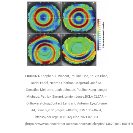
ΕΙΚΟΝΑ 4:
Stephen J. Vincent, Pauline Cho, Ka Yin Chan,
Daddi Fadel, Neema Ghorbani-Mojarrad, José M.
González-Méijome, Leah Johnson, Pauline Kang, Langis
Michaud, Patrick Simard, Lyndon Jones,BCLA CLEAR –
Orthokeratology,Contact Lens and Anterior Eye,Volume
44, Issue 2,2021,Pages 240-269,ISSN 1367-0484,
https://doi.org/10.1016/j.clae.2021.02.003
(https://www.sciencedirect.com/science/article/pii/S136704842100017