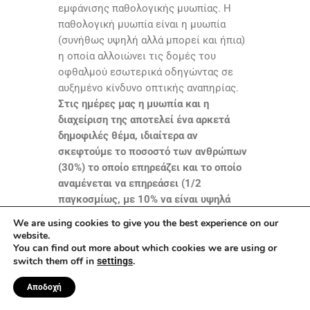
εμφάνισης παθολογικής μυωπίας. Η
παθολογική μυωπία είναι η μυωπία
(συνήθως υψηλή αλλά μπορεί και ήπια)
η οποία αλλοιώνει τις δομές του
οφθαλμού εσωτερικά οδηγώντας σε
αυξημένο κίνδυνο οπτικής αναπηρίας.
Στις ημέρες μας η μυωπία και η
διαχείριση της αποτελεί ένα αρκετά
δημοφιλές θέμα, ιδιαίτερα αν
σκεφτούμε το ποσοστό των ανθρώπων
(30%) το οποίο επηρεάζει και το οποίο
αναμένεται να επηρεάσει (1/2
παγκοσμίως, με 10% να είναι υψηλά
μυωπικό)
. Η απλή διόρθωση με
We are using cookies to give you the best experience on our
μονοεστιακά γυαλιά οράσεως και
website.
φακούς επαφής προσφέρει καθαρή
You can find out more about which cookies we are using or
switch them off in
.
settings
όραση αλλά δεν βοηθάει στη διαχείριση
της εξέλιξης της μυωπίας και
Αποδοχή
ενδεχομένως να δρα με αντίστροφο