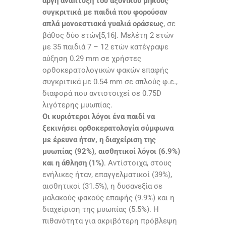
αργή ανάπτυξη του αξονικού μήκους
συγκριτικά με παιδιά που φορούσαν
απλά μονοεστιακά γυαλιά οράσεως
, σε
βάθος δύο ετών[5,16]. Μελέτη 2 ετών
με 35 παιδιά 7 – 12 ετών κατέγραψε
αύξηση 0.29 mm σε χρήστες
ορθοκερατολογικών φακών επαφής
συγκριτικά με 0.54 mm σε απλούς φ.ε.,
διαφορά που αντιστοιχεί σε 0.75D
λιγότερης μυωπίας.
Οι κυριότεροι λόγοι ένα παιδί να
ξεκινήσει ορθοκερατολογία σύμφωνα
με έρευνα ήταν, η διαχείριση της
μυωπίας (92%), αισθητικοί λόγοι (6.9%)
και η άθληση (1%)
. Αντίστοιχα, στους
ενήλικες ήταν, επαγγελματικοί (39%),
αισθητικοί (31.5%), η δυσανεξία σε
μαλακούς φακούς επαφής (9.9%) και η
διαχείριση της μυωπίας (5.5%). Η
πιθανότητα για ακριβότερη πρόβλεψη