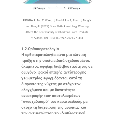
ΕΙΚΟΝΑ 2:
Tao Z, Wang J, Zhu M, Lin Z, Zhao J, Tang Y
and Deng H (2022) Does Orthokeratology Wearing
Affect the Tear Quality of Children? Front. Pediatr.
9:773484. doi: 10.3389/fped.2021.773484
1.2.Ορθοκερατολογία
Η ορθοκερατολογία είναι μια κλινική
πράξη στην οποία ειδικά σχεδιασμένοι,
άκαμπτοι, υψηλής διαβιβαστικότητας σε
οξυγόνο, φακοί επαφής αντίστροφης
γεωμετρίας εφαρμόζονται κατά τη
διάρκεια της νύχτας με στόχο τον
ελεγχόμενο και με δυνατότητα
αναστροφής των αποτελεσμάτων
‘’ανασχεδιασμό’’ του κερατοειδούς, με
στόχο τη διαχείριση της μυωπίας και
την αντιμετώπιση του διαθλαστικού