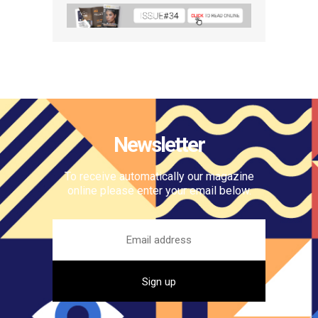
Newsletter
To receive automatically our magazine
online please enter your email below.