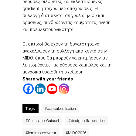
ρέουσες σιλουέτες και εκλεπτυσμένες
gradient ή τρίχρωμες αποχρώσεις. H
συλλογή διατίθενται σε γυαλιά ηλίου και
οράσεως, συνδυάζοντας κομψότητα, άνεση
και πολυλειτουργικότητα.
Οι οπτικοί θα έχουν τη δυνατότητα να
ανακαλύψουν τη συλλογή από κοντά στην
MIDO, όπου θα μπορούν να εκτιμήσουν τις
λεπτομέρειες, τις ρέουσες καμπύλες και τη
μοναδικά ευαίσθητη σχεδίαση.
Share with your friends
Tags:
#
capsulecollection
#
ConstanceGuisset
#
designcollaboration
#
feminineeyewear
#
MIDO2026