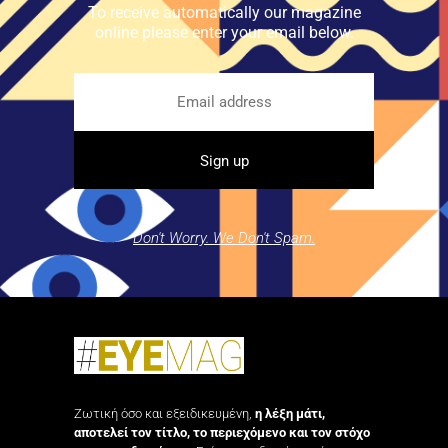
To receive automatically our magazine
online please enter your email below.
Don't Worry. We Don't Spam.
Ζωτική όσο και εξειδικευμένη,
η λέξη μάτι,
αποτελεί τον τίτλο, το περιεχόμενο και τον στόχο