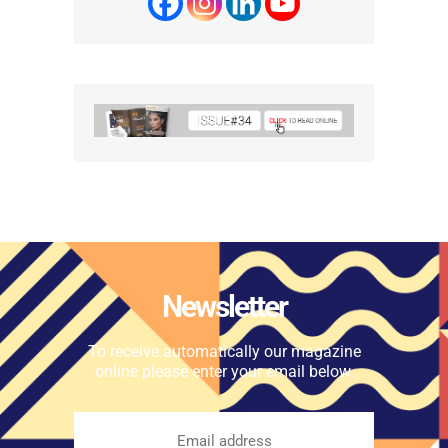
Newsletter
To receive automatically our magazine
online please enter your email below.