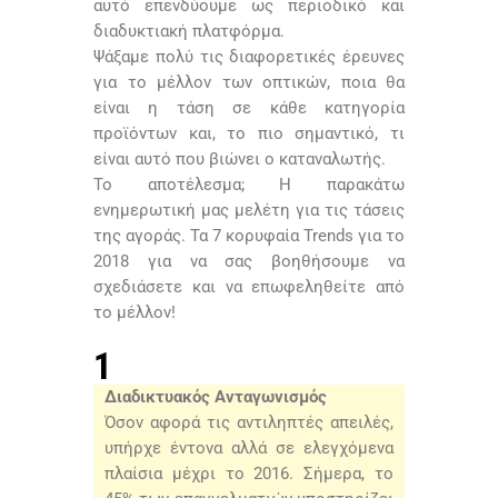
αυτό επενδύουμε ως περιοδικό και
διαδυκτιακή πλατφόρμα.
Ψάξαμε πολύ τις διαφορετικές έρευνες
για το μέλλον των οπτικών, ποια θα
είναι η τάση σε κάθε κατηγορία
προϊόντων και, το πιο σημαντικό, τι
είναι αυτό που βιώνει ο καταναλωτής.
Το αποτέλεσμα; Η παρακάτω
ενημερωτική μας μελέτη για τις τάσεις
της αγοράς. Τα 7 κορυφαία Trends για το
2018 για να σας βοηθήσουμε να
σχεδιάσετε και να επωφεληθείτε από
το μέλλον!
1
Διαδικτυακός Ανταγωνισμός
Όσον αφορά τις αντιληπτές απειλές,
υπήρχε έντονα αλλά σε ελεγχόμενα
πλαίσια μέχρι το 2016. Σήμερα, το