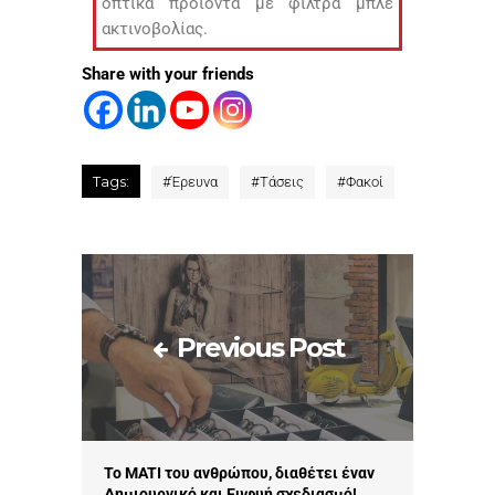
οπτικά προϊόντα με φίλτρα μπλε
ακτινοβολίας.
Share with your friends
Tags:
#
Έρευνα
#
Τάσεις
#
Φακοί
Previous Post
Το MATI του ανθρώπου, διαθέτει έναν
Δημιουργικό και Ευφυή σχεδιασμό!