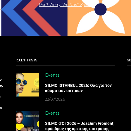
Don't Worry. We Don't Spam.
RECENT POSTS
SO
Events
ν
SILMO ISTANBUL 2026: Όλα για τον
ς.
κόσμο των οπτικών
ο.
22/07/2026
ο
Events
SILMO d’Or 2026 – Joachim Froment,
πρόεδρος της κριτικής επιτροπής