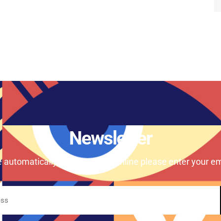
Newsletter
e automatically our magazine online please enter your em