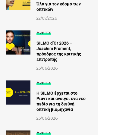
Όλα για τον κόσμο των
οπτικών
22/07/2026
Events
SILMO d’Or 2026 –
Joachim Froment,
πρόεδρος της κριτικής
επιτροπής
25/06/2026
Events
Η SILMO έρχεται στο
Ριάντ και ανοίγει ένα νέο
πεδίο για τη διεθνή
οπτική βιομηχανία
25/06/2026
Events