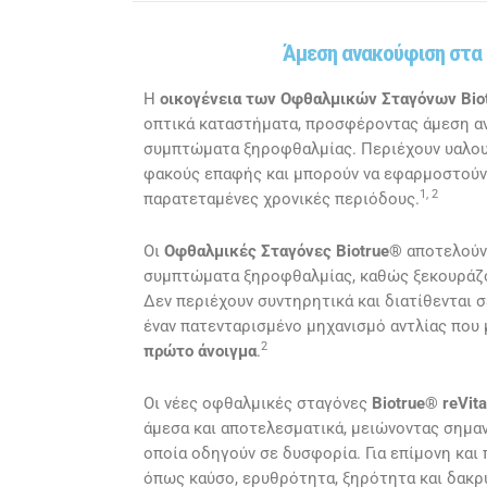
Άμεση ανακούφιση στα
Η
οικογένεια των Οφθαλμικών Σταγόνων Bio
οπτικά καταστήματα, προσφέροντας άμεση α
συμπτώματα ξηροφθαλμίας. Περιέχουν υαλουρ
φακούς επαφής και μπορούν να εφαρμοστούν 
1, 2
παρατεταμένες χρονικές περιόδους.
Οι
Οφθαλμικές Σταγόνες Biotrue®
αποτελούν 
συμπτώματα ξηροφθαλμίας, καθώς ξεκουράζου
Δεν περιέχουν συντηρητικά και διατίθενται σ
έναν πατενταρισμένο μηχανισμό αντλίας που
2
πρώτο άνοιγμα
.
Οι νέες οφθαλμικές σταγόνες
Biotrue® reVita
άμεσα και αποτελεσματικά, μειώνοντας σημα
οποία οδηγούν σε δυσφορία. Για επίμονη κα
όπως καύσο, ερυθρότητα, ξηρότητα και δακρ