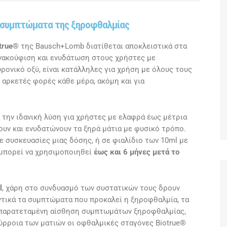
 συμπτώματα της ξηροφθαλμίας
true®
της Bausch+Lomb διατίθεται αποκλειστικά στα
νακούφιση και ενυδάτωση στους χρήστες με
ονικό οξύ, είναι κατάλληλες για χρήση με όλους τους
αρκετές φορές κάθε μέρα, ακόμη και για
την ιδανική λύση για χρήστες με ελαφρά έως μέτρια
ν και ενυδατώνουν τα ξηρά μάτια με φυσικό τρόπο.
ε συσκευασίες μιας δόσης, ή σε φιαλίδιο των 10ml με
 μπορεί να χρησιμοποιηθεί
έως και 6 μήνες μετά το
l
, χάρη στο συνδυασμό των συστατικών τους δρουν
ντικά τα συμπτώματα που προκαλεί η ξηροφθαλμία, τα
ι παρατεταμένη αίσθηση συμπτωμάτων ξηροφθαλμίας,
ύρροια των ματιών οι οφθαλμικές σταγόνες Biotrue®