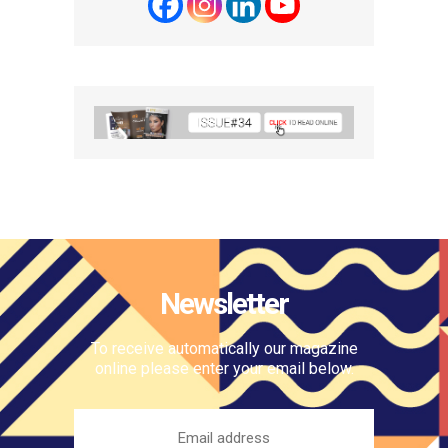
Newsletter
To receive automatically our magazine
online please enter your email below.