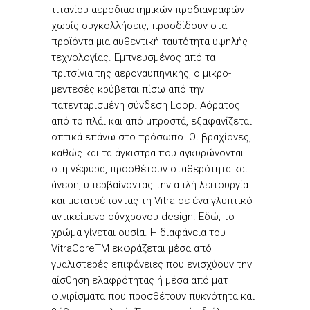
τιτανίου αεροδιαστημικών προδιαγραφών
χωρίς συγκολλήσεις, προσδίδουν στα
προϊόντα μια αυθεντική ταυτότητα υψηλής
τεχνολογίας. Εμπνευσμένος από τα
πριτσίνια της αεροναυπηγικής, ο μικρο-
μεντεσές κρύβεται πίσω από την
πατενταρισμένη σύνδεση Loop. Αόρατος
από το πλάι και από μπροστά, εξαφανίζεται
οπτικά επάνω στο πρόσωπο. Οι βραχίονες,
καθώς και τα άγκιστρα που αγκυρώνονται
στη γέφυρα, προσθέτουν σταθερότητα και
άνεση, υπερβαίνοντας την απλή λειτουργία
και μετατρέποντας τη Vitra σε ένα γλυπτικό
αντικείμενο σύγχρονου design. Εδώ, το
χρώμα γίνεται ουσία. Η διαφάνεια του
VitraCoreTM εκφράζεται μέσα από
γυαλιστερές επιφάνειες που ενισχύουν την
αίσθηση ελαφρότητας ή μέσα από ματ
φινιρίσματα που προσθέτουν πυκνότητα και