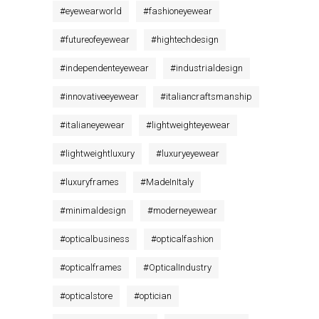
#
eyewearworld
#
fashioneyewear
#
futureofeyewear
#
hightechdesign
#
independenteyewear
#
industrialdesign
#
innovativeeyewear
#
italiancraftsmanship
#
italianeyewear
#
lightweighteyewear
#
lightweightluxury
#
luxuryeyewear
#
luxuryframes
#
MadeInItaly
#
minimaldesign
#
moderneyewear
#
opticalbusiness
#
opticalfashion
#
opticalframes
#
OpticalIndustry
#
opticalstore
#
optician