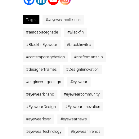
Tags:
#
#eyewearcollection
#
aerospacegrade
#
Blackfin
#
BlackfinEyewear
#
blackfinvitra
#
contemporarydesign
#
craftsmanship
#
designerframes
#
DesignInnovation
#
engineeringdesign
#
eyewear
#
eyewearbrand
#
eyewearcommunity
#
EyewearDesign
#
EyewearInnovation
#
eyewearlover
#
eyewearnews
#
eyeweartechnology
#
EyewearTrends