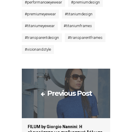
#
performanceeyewear
#
premiumdesign
#
premiumeyewear
#
titaniumdesign
#
titaniumeyewear
#
titaniumframes
#
transparentdesign
#
transparentframes
#
visionandstyle
Previous Post
FILUM by Giorgio Nannini: Η