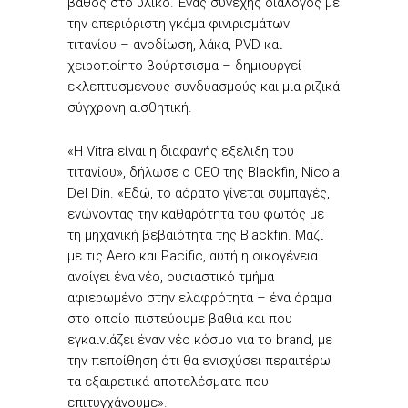
βάθος στο υλικό. Ένας συνεχής διάλογος με
την απεριόριστη γκάμα φινιρισμάτων
τιτανίου – ανοδίωση, λάκα, PVD και
χειροποίητο βούρτσισμα – δημιουργεί
εκλεπτυσμένους συνδυασμούς και μια ριζικά
σύγχρονη αισθητική.
«Η Vitra είναι η διαφανής εξέλιξη του
τιτανίου», δήλωσε ο CEO της Blackfin, Nicola
Del Din. «Εδώ, το αόρατο γίνεται συμπαγές,
ενώνοντας την καθαρότητα του φωτός με
τη μηχανική βεβαιότητα της Blackfin. Μαζί
με τις Aero και Pacific, αυτή η οικογένεια
ανοίγει ένα νέο, ουσιαστικό τμήμα
αφιερωμένο στην ελαφρότητα – ένα όραμα
στο οποίο πιστεύουμε βαθιά και που
εγκαινιάζει έναν νέο κόσμο για το brand, με
την πεποίθηση ότι θα ενισχύσει περαιτέρω
τα εξαιρετικά αποτελέσματα που
επιτυγχάνουμε».