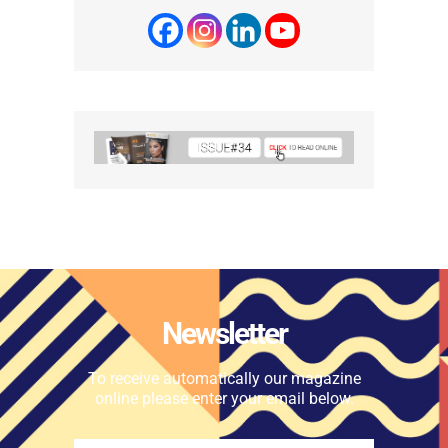
Newsletter
To receive automatically our magazine
online please enter your email below.