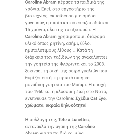
Caroline Abram
πέρασε τα παιδικά της
χρόνια. Εκεί, στο εργαστήριο της
βιοτεχνίας, εκπαίδευσε μια ομάδα
γυναικών, η οποία κατασκευάζει εδώ και
15 χρόνια, όλα της τα αξεσουάρ. Η
Caroline Abram
χρησιμοποιεί διάφορα
υλικά όπως ρητίνη, ασήμι, ξύλο,
ημιπολύτιμους λίθους … Κατά τη
διάρκεια των ταξιδιών της ανακαλύπτει
την γοητεία της Φλόριντα και το 2008,
ξεκινάει τη δική της σειρά γυαλιών που
θυμίζει αυτή τη πρωτότυπη και
μοναδική γοητεία του Μαϊάμι. Η εποχή
του 1960 και η κλασσική ζωή στο Νότο,
ενέπνευσε την Caroline:
Σχέδια Cat Eye,
χρώματα, ακραία θηλυκότητα!
Η συλλογή της,
Tête à Lunettes
,
αντανακλά την αγάπη της
Caroline
Abram
για τα παιδιά και είναι