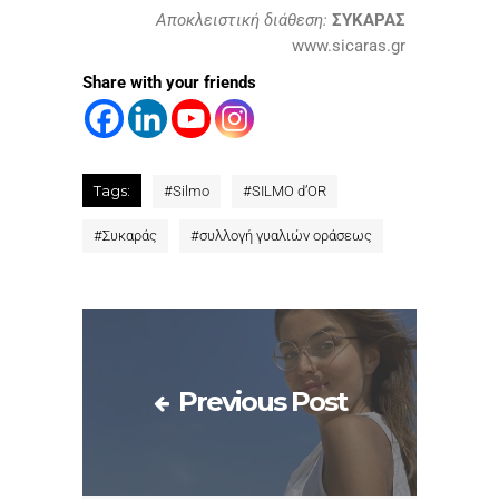
Aποκλειστική διάθεση:
ΣΥΚΑΡΑΣ
www.sicaras.gr
Share with your friends
Tags:
#
Silmo
#
SILMO d’OR
#
Συκαράς
#
συλλογή γυαλιών οράσεως
Previous Post