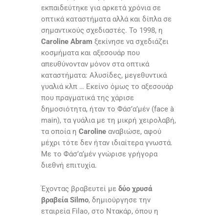
εκπαιδεύτηκε για αρκετά χρόνια σε
οπτικά καταστήματα αλλά και δίπλα σε
σημαντικούς σχεδιαστές. Το 1998, η
Caroline Abram
ξεκίνησε να σχεδιάζει
κοσμήματα και αξεσουάρ που
απευθύνονταν μόνον στα οπτικά
καταστήματα: Αλυσίδες, μεγεθυντικά
γυαλιά κλπ … Εκείνο όμως το αξεσουάρ
που πραγματικά της χάρισε
δημοσιότητα, ήταν το Φάσ’α’μέν (face à
main), τα γυάλια με τη μικρή χειρολαβή,
τα οποία η
Caroline
αναβιώσε, αφού
μέχρι τότε δεν ήταν ιδιαίτερα γνωστά.
Με το Φάσ’α’μέν γνώρισε γρήγορα
διεθνή επιτυχία.
Έχοντας βραβευτεί με
δύο χρυσά
βραβεία Silmo
, δημιούργησε την
εταιρεία Filao, στο Ντακάρ, όπου η