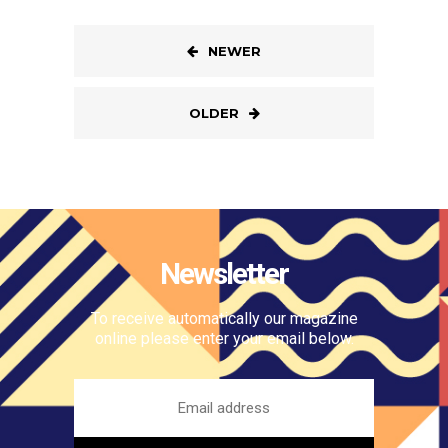
NEWER
OLDER
Newsletter
To receive automatically our magazine
online please enter your email below.