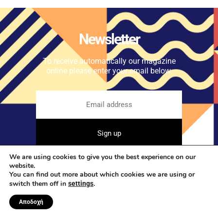
Newsletter
To receive automatically our magazine
online please enter your email below.
We are using cookies to give you the best experience on our
website.
Don't Worry. We Don't Spam.
You can find out more about which cookies we are using or
switch them off in
.
settings
Αποδοχή