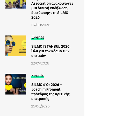
Association ανακοινώνει
μια διεθνή εκδήλωση
δικτύωσης στη SILMO
2026
07/08/2026
Events
SILMO ISTANBUL 2026:
Όλα για τον κόσμο των
οπτικών
22/07/2026
Events
SILMO d’Or 2026 –
Joachim Froment,
πρόεδρος της κριτικής
επιτροπής
25/06/2026