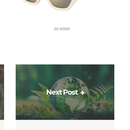
D2 0033S
Next Post