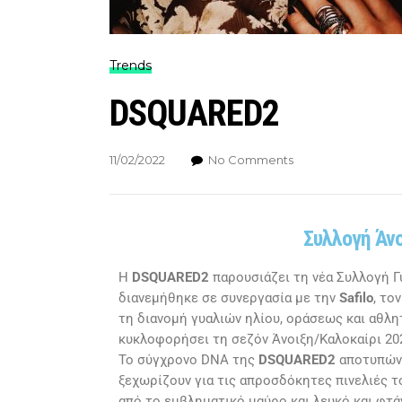
Trends
DSQUARED2
11/02/2022
No Comments
Συλλογή Άνο
Η
DSQUARED2
παρουσιάζει τη νέα Συλλογή Γ
διανεμήθηκε σε συνεργασία με την
Safilo
, το
τη διανομή γυαλιών ηλίου, οράσεως και αθλητ
κυκλοφορήσει τη σεζόν Άνοιξη/Καλοκαίρι 20
Το σύγχρονο DNA της
DSQUARED2
αποτυπώνε
ξεχωρίζουν για τις απροσδόκητες πινελιές το
από το εμβληματικό μαύρο και λευκό και φτάν