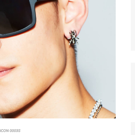
ΙCON 0003S