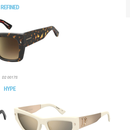
REFINED
D2 0017S
HYPE