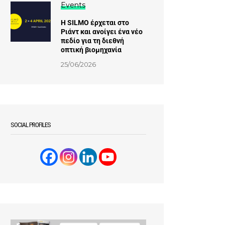
Events
Η SILMO έρχεται στο
Ριάντ και ανοίγει ένα νέο
πεδίο για τη διεθνή
οπτική βιομηχανία
25/06/2026
SOCIAL PROFILES