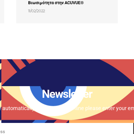
Βιωσιμότητα στην ACUVUE®
11/02/2022
Newsletter
e automatically our magazine online please enter your em