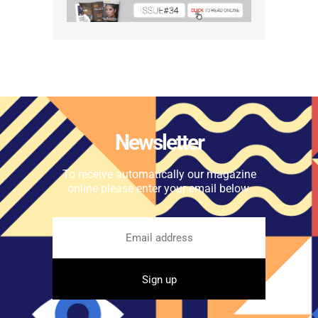
Newsletter
To receive automatically our magazine
online please enter your email below.