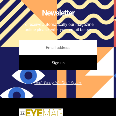
Newsletter
To receive automatically our magazine
online please enter your email below.
Don't Worry. We Don't Spam.