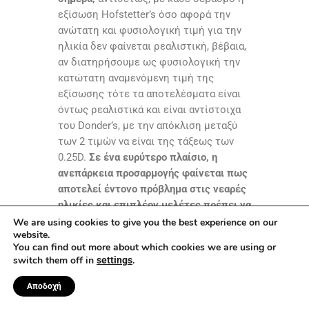
εξίσωση Hofstetter’s όσο αφορά την
ανώτατη και φυσιολογική τιμή για την
ηλικία δεν φαίνεται ρεαλιστική, βέβαια,
αν διατηρήσουμε ως φυσιολογική την
κατώτατη αναμενόμενη τιμή της
εξίσωσης τότε τα αποτελέσματα είναι
όντως ρεαλιστικά και είναι αντίστοιχα
του Donder’s, με την απόκλιση μεταξύ
των 2 τιμών να είναι της τάξεως των
0.25D.
Σε ένα ευρύτερο πλαίσιο, η
ανεπάρκεια προσαρμογής φαίνεται πως
αποτελεί έντονο πρόβλημα στις νεαρές
ηλικίες και επιπλέον μελέτες πρέπει να
γίνουν προκειμένου να αναλυθεί σε
We are using cookies to give you the best experience on our
website.
βάθος το πρόβλημα και ο επιπολασμός
You can find out more about which cookies we are using or
του.
Επιπλέον, πρέπει να καθιερωθεί
switch them off in
.
settings
ένα καθολικό σύστημα μετρήσεων του
εύρους προσαρμογής για να εξαχθούν
Αποδοχή
τα ασφαλέστερα αποτελέσματα.