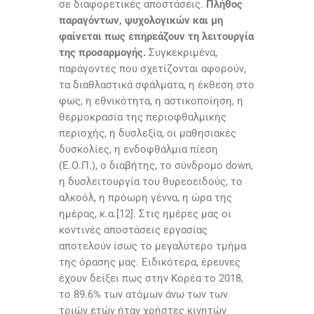
σε διαφορετικές αποστάσεις.
Πλήθος
παραγόντων, ψυχολογικών και μη
φαίνεται πως επηρεάζουν τη λειτουργία
της προσαρμογής.
Συγκεκριμένα,
παράγοντες που σχετίζονται αφορούν,
τα διαθλαστικά σφάλματα, η έκθεση στο
φως, η εθνικότητα, η αστικοποίηση, η
θερμοκρασία της περιοφθαλμικής
περιοχής, η δυσλεξία, οι μαθησιακές
δυσκολίες, η ενδοφθάλμια πίεση
(Ε.Ο.Π.), ο διαβήτης, το σύνδρομο down,
η δυσλειτουργία του θυρεοειδούς, το
αλκοόλ, η πρόωρη γέννα, η ώρα της
ημέρας, κ.α.[12]. Στις ημέρες μας οι
κοντινές αποστάσεις εργασίας
αποτελούν ίσως το μεγαλύτερο τμήμα
της όρασης μας. Ειδικότερα, έρευνες
έχουν δείξει πως στην Κορέα το 2018,
το 89.6% των ατόμων άνω των των
τριών ετών ήταν χρήστες κινητών