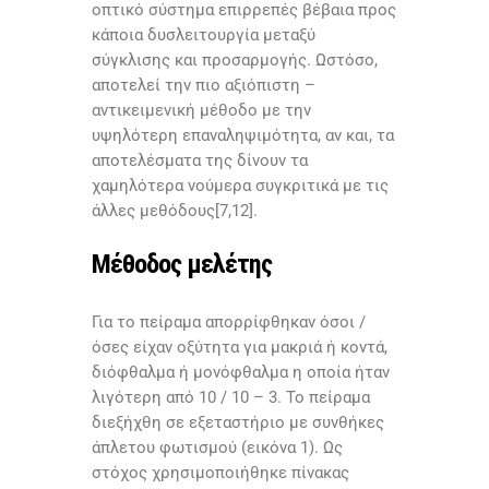
οπτικό σύστημα επιρρεπές βέβαια προς
κάποια δυσλειτουργία μεταξύ
σύγκλισης και προσαρμογής. Ωστόσο,
αποτελεί την πιο αξιόπιστη –
αντικειμενική μέθοδο με την
υψηλότερη επαναληψιμότητα, αν και, τα
αποτελέσματα της δίνουν τα
χαμηλότερα νούμερα συγκριτικά με τις
άλλες μεθόδους[7,12].
Μέθοδος μελέτης
Για το πείραμα απορρίφθηκαν όσοι /
όσες είχαν οξύτητα για μακριά ή κοντά,
διόφθαλμα ή μονόφθαλμα η οποία ήταν
λιγότερη από 10 / 10 – 3. Το πείραμα
διεξήχθη σε εξεταστήριο με συνθήκες
άπλετου φωτισμού (εικόνα 1). Ως
στόχος χρησιμοποιήθηκε πίνακας