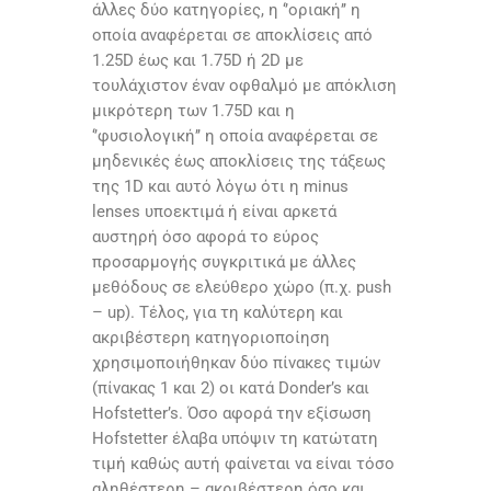
άλλες δύο κατηγορίες, η ‘’οριακή’’ η
οποία αναφέρεται σε αποκλίσεις από
1.25D έως και 1.75D ή 2D με
τουλάχιστον έναν οφθαλμό με απόκλιση
μικρότερη των 1.75D και η
‘’φυσιολογική’’ η οποία αναφέρεται σε
μηδενικές έως αποκλίσεις της τάξεως
της 1D και αυτό λόγω ότι η minus
lenses υποεκτιμά ή είναι αρκετά
αυστηρή όσο αφορά το εύρος
προσαρμογής συγκριτικά με άλλες
μεθόδους σε ελεύθερο χώρο (π.χ. push
– up). Τέλος, για τη καλύτερη και
ακριβέστερη κατηγοριοποίηση
χρησιμοποιήθηκαν δύο πίνακες τιμών
(πίνακας 1 και 2) οι κατά Donder’s και
Hofstetter’s. Όσο αφορά την εξίσωση
Hofstetter έλαβα υπόψιν τη κατώτατη
τιμή καθώς αυτή φαίνεται να είναι τόσο
αληθέστερη – ακριβέστερη όσο και