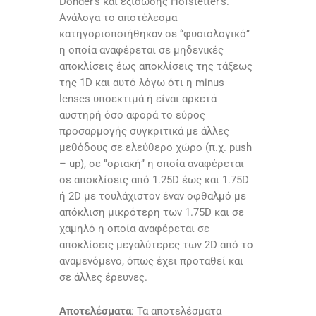
Donder’s και εξίσωσης Hofstetter’s.
Ανάλογα το αποτέλεσμα
κατηγοριοποιήθηκαν σε ‘’φυσιολογικό’’
η οποία αναφέρεται σε μηδενικές
αποκλίσεις έως αποκλίσεις της τάξεως
της 1D και αυτό λόγω ότι η minus
lenses υποεκτιμά ή είναι αρκετά
αυστηρή όσο αφορά το εύρος
προσαρμογής συγκριτικά με άλλες
μεθόδους σε ελεύθερο χώρο (π.χ. push
– up), σε ‘’οριακή’’ η οποία αναφέρεται
σε αποκλίσεις από 1.25D έως και 1.75D
ή 2D με τουλάχιστον έναν οφθαλμό με
απόκλιση μικρότερη των 1.75D και σε
χαμηλό η οποία αναφέρεται σε
αποκλίσεις μεγαλύτερες των 2D από το
αναμενόμενο, όπως έχει προταθεί και
σε άλλες έρευνες.
Αποτελέσματα
: Τα αποτελέσματα