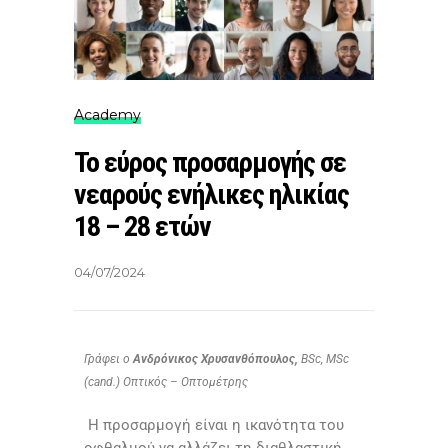
Academy
Το εύρος προσαρμογής σε
νεαρούς ενήλικες ηλικίας
18 – 28 ετών
04/07/2024
Γράφει ο
Ανδρόνικος Χρυσανθόπουλος,
BSc, MSc
(cand.) Οπτικός – Οπτομέτρης
Η προσαρμογή είναι η ικανότητα του