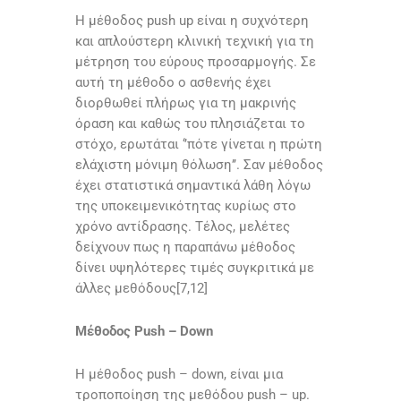
Η μέθοδος push up είναι η συχνότερη
και απλούστερη κλινική τεχνική για τη
μέτρηση του εύρους προσαρμογής. Σε
αυτή τη μέθοδο ο ασθενής έχει
διορθωθεί πλήρως για τη μακρινής
όραση και καθώς του πλησιάζεται το
στόχο, ερωτάται ‘’πότε γίνεται η πρώτη
ελάχιστη μόνιμη θόλωση’’. Σαν μέθοδος
έχει στατιστικά σημαντικά λάθη λόγω
της υποκειμενικότητας κυρίως στο
χρόνο αντίδρασης. Τέλος, μελέτες
δείχνουν πως η παραπάνω μέθοδος
δίνει υψηλότερες τιμές συγκριτικά με
άλλες μεθόδους[7,12]
Μέθοδος Push – Down
Η μέθοδος push – down, είναι μια
τροποποίηση της μεθόδου push – up.