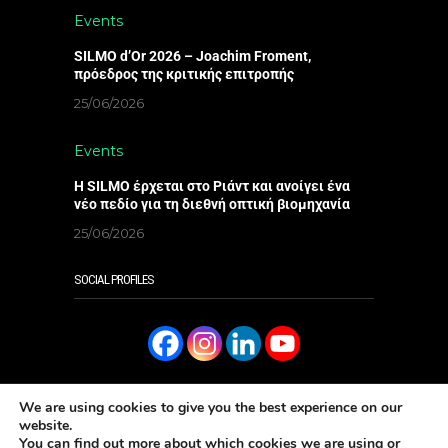
Events
SILMO d’Or 2026 – Joachim Froment,
πρόεδρος της κριτικής επιτροπής
25/06/2026
Events
Η SILMO έρχεται στο Ριάντ και ανοίγει ένα
νέο πεδίο για τη διεθνή οπτική βιομηχανία
25/06/2026
SOCIAL PROFILES
We are using cookies to give you the best experience on our
website.
You can find out more about which cookies we are using or
SUBSCRIBE
ΔΙΑΒΑΣΤΕ ΤΟ ONLINE