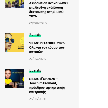
Association ανακοινώνει
μια διεθνή εκδήλωση
δικτύωσης στη SILMO
2026
07/08/2026
Events
SILMO ISTANBUL 2026:
Όλα για τον κόσμο των
οπτικών
22/07/2026
Events
SILMO d’Or 2026 –
Joachim Froment,
πρόεδρος της κριτικής
επιτροπής
25/06/2026