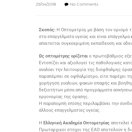
25/04/2018
No Comments
Σκοπός:
Η Οπτομετρία, με βάση τον ορισμό τ
στα επαγγέλματα υγείας και είναι επάγγελμα
απαιτείται συγκεκριμένη εκπαίδευση και αδε
Ως οπτομέτρης ορίζεται
ο πρωτοβάθμιος εξετ
Εντοπίζει και αξιολογεί τις παθολογικές κα
αναλύει την λειτουργία της διόφθαλμης όραση
παραπέμπει σε οφθαλμίατρο, είτε παρέχει τη
χορήγηση γυαλιών, φακών επαφής και βοηθη
δεξιοτήτων μέσα από προγράμματα ασκήσεων
εργονομίας της όρασης.
Η παραπομπή επίσης περιλαμβάνει την συνδ
άλλους επαγγελματίες υγείας.
Η
Ελληνική Ακαδημία Οπτομετρίας
αποτελεί 
Πρωταρχικοί στόχοι της ΕΑΟ αποτελούν η δι