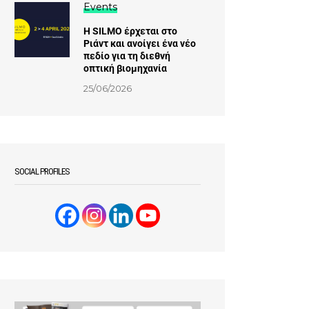
Events
Η SILMO έρχεται στο
Ριάντ και ανοίγει ένα νέο
πεδίο για τη διεθνή
οπτική βιομηχανία
25/06/2026
SOCIAL PROFILES