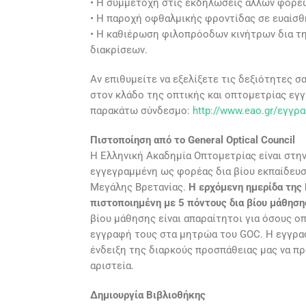
• Η συμμετοχή στις εκδηλώσεις άλλων φορέ
• Η παροχή οφθαλμικής φροντίδας σε ευαίσθ
• Η καθιέρωση φιλοπρόοδων κινήτρων δια τη
διακρίσεων.
Αν επιθυμείτε να εξελίξετε τις δεξιότητες σα
στον κλάδο της οπτικής και οπτομετρίας εγ
παρακάτω σύνδεσμο:
http://www.eao.gr/εγγρ
Πιστοποίηση από το General Optical Council
Η Ελληνική Ακαδημία Οπτομετρίας είναι στην
εγγεγραμμένη ως φορέας δια βίου εκπαίδευση
Μεγάλης Βρετανίας.
Η ερχόμενη ημερίδα της 
πιστοποιημένη με 5 πόντους δια βίου μάθησης
βίου μάθησης είναι απαραίτητοι για όσους ο
εγγραφή τους στα μητρώα του GOC. Η εγγρ
ένδειξη της διαρκούς προσπάθειας μας να πρ
αριστεία.
Δημιουργία Βιβλιοθήκης