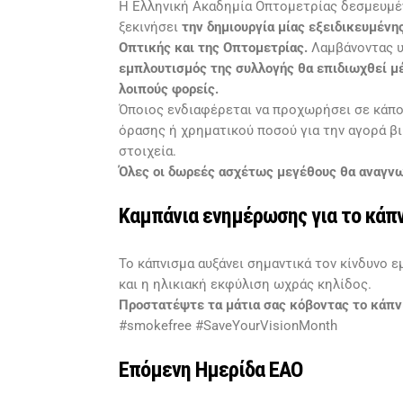
Η Ελληνική Ακαδημία Οπτομετρίας δεσμευμέ
ξεκινήσει
την δημιουργία μίας εξειδικευμέν
Οπτικής και της Οπτομετρίας.
Λαμβάνοντας υ
εμπλουτισμός της συλλογής θα επιδιωχθεί μέ
λοιπούς φορείς.
Όποιος ενδιαφέρεται να προχωρήσει σε κάπο
όρασης ή χρηματικού ποσού για την αγορά βι
στοιχεία.
Όλες οι δωρεές ασχέτως μεγέθους θα αναγνω
Καμπάνια ενημέρωσης για το κάπ
Το κάπνισμα αυξάνει σημαντικά τον κίνδυνο
και η ηλικιακή εκφύλιση ωχράς κηλίδος.
Προστατέψτε τα μάτια σας κόβοντας το κάπν
#smokefree #SaveYourVisionMonth
Επόμενη Ημερίδα ΕΑΟ