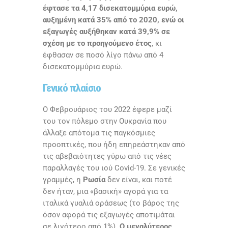
έφτασε τα 4,17 δισεκατομμύρια ευρώ,
αυξημένη κατά 35% από το 2020, ενώ οι
εξαγωγές αυξήθηκαν κατά 39,9% σε
σχέση με το προηγούμενο έτος
, κι
έφθασαν σε ποσό λίγο πάνω από 4
δισεκατομμύρια ευρώ.
Γενικό πλαίσιο
Ο Φεβρουάριος του 2022 έφερε μαζί
του τον πόλεμο στην Ουκρανία που
άλλαξε απότομα τις παγκόσμιες
προοπτικές, που ήδη επηρεάστηκαν από
τις αβεβαιότητες γύρω από τις νέες
παραλλαγές του ιού
Covid
-19. Σε γενικές
γραμμές, η
Ρωσία
δεν είναι, και ποτέ
δεν ήταν, μια «βασική» αγορά για τα
ιταλικά γυαλιά οράσεως (το βάρος της
όσον αφορά τις εξαγωγές αποτιμάται
σε λιγότερο από 1%).
Ο μεγαλύτερος