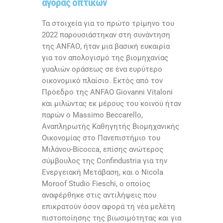
αγοράς οπτικών
Τα στοιχεία για το πρώτο τρίμηνο του
2022 παρουσιάστηκαν στη συνάντηση
της
ANFAO
, ήταν μια βασική ευκαιρία
για τον απολογισμό της βιομηχανίας
γυαλιών οράσεως σε ένα ευρύτερο
οικονομικό πλαίσιο. Εκτός από τον
Πρόεδρο της
ANFAO Giovanni Vitaloni
και μιλώντας εκ μέρους του κοινού ήταν
παρών ο
Massimo Beccarello
,
Αναπληρωτής Καθηγητής Βιομηχανικής
Οικονομίας στο Πανεπιστήμιο του
Μιλάνου-
Bicocca
, επίσης ανώτερος
σύμβουλος της
Confindustria
για την
Ενεργειακή Μετάβαση, και ο
Nicola
Moroof Studio Fieschi
, ο οποίος
αναφέρθηκε στις αντιλήψεις που
επικρατούν όσον αφορά τη νέα μελέτη
πιστοποίησης της βιωσιμότητας και για