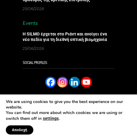
25/06/2026
Events
Η SILMO έρχεται στο Ριάντ και ανοίγει ένα
νέο πεδίο για τη διεθνή οπτική βιομηχανία
25/06/2026
SOCIAL PROFILES
We are using cookies to give you the best experience on our
website.
You can find out more about which cookies we are using or
SUBSCRIBE
ΔΙΑΒΑΣΤΕ ΤΟ ONLINE
switch them off in
.
settings
Aρ. ΓΕΜΗ: 006096301000 - Copyright 2023 Eye Magazine
Κατασκευή ιστοσελίδων Well
Αποδοχή
Done Ltd