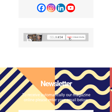
Newsletter
To receive automatically our magazine
online please enter your email below.