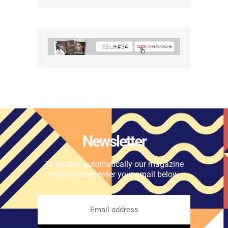
Newsletter
To receive automatically our magazine
online please enter your email below.