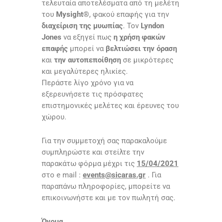
τελευταία αποτελέσματα από τη μελέτη
του
Mysight®
, φακού επαφής για την
διαχείριση της μυωπίας
. Τον
Lyndon
Jones
να εξηγεί πως
η χρήση φακών
επαφής
μπορεί να
βελτιώσει την όραση
και
την αυτοπεποίθηση
σε μικρότερες
και μεγαλύτερες ηλικίες.
Περάστε λίγο χρόνο για να
εξερευνήσετε τις πρόσφατες
επιστημονικές μελέτες και έρευνες του
χώρου.
Για την συμμετοχή σας παρακαλούμε
συμπληρώστε και στείλτε την
παρακάτω φόρμα μέχρι τις
15/04/2021
στο e mail :
events@sicaras.gr
. Για
παραπάνω πληροφορίες, μπορείτε να
επικοινωνήστε και με τον πωλητή σας.
Όνομα